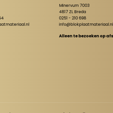
8
Minervum 7003
4817 ZL Breda
54
0251 - 210 698
atmateriaal.nl
info@blokplaatmateriaal.n
Alleen te bezoeken op af