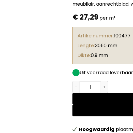
meubilair, aanrechtblad,
€
27,29
per m²
Artikelnummer:
100477
Lengte:
3050 mm
Dikte:
0.9 mm
Uit voorraad leverbaar
Abet HPL 421 Sei Nero + fol
Hoogwaardig
plaatma