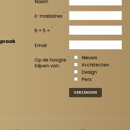
Naam
*
E-mailadres
l
*
6 + 5 =
spraak
Email
*
Nieuws
Op de hoogte
Architecten
blijven van:
Design
Pers