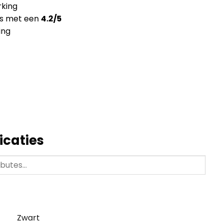
king
ns met een
4.2/5
ing
icaties
Zwart