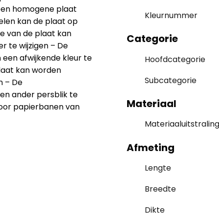
 een homogene plaat
Kleurnummer
elen kan de plaat op
e van de plaat kan
Categorie
 te wijzigen – De
 een afwijkende kleur te
Hoofdcategorie
plaat kan worden
Subcategorie
n – De
n ander persblik te
Materiaal
oor papierbanen van
Materiaaluitstralin
Afmeting
Lengte
Breedte
Dikte