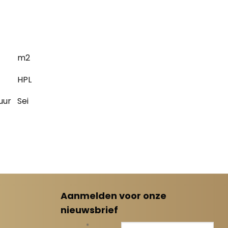
m2
HPL
uur
Sei
Aanmelden voor onze
nieuwsbrief
*