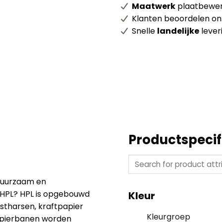
Maatwerk
plaatbewer
Klanten beoordelen o
Snelle
landelijke
lever
Productspecif
 duurzaam en
 HPL? HPL is opgebouwd
Kleur
stharsen, kraftpapier
Kleurgroep
papierbanen worden