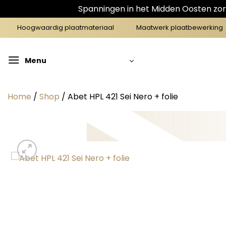
Spanningen in het Midden Oosten zorg
Ga
Hoogwaardig plaatmateriaal
Maatwerk plaatbewerking
naar
inhoud
Menu
Home
/
Shop
/
Abet HPL 421 Sei Nero + folie