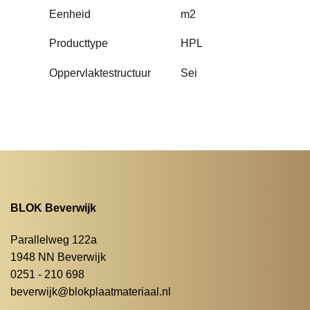
Eenheid
m2
Producttype
HPL
Oppervlaktestructuur
Sei
BLOK Beverwijk
Parallelweg 122a
1948 NN Beverwijk
0251 - 210 698
beverwijk@blokplaatmateriaal.nl