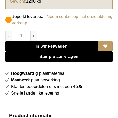
Gewicht:
1200 kg
Beperkt leverbaar.
Neem contact op met onze afdeling
Verkoop
Abet HPL 410 Sei Full Colour Bianco ghiaccio aantal
In winkelwagen
Sample aanvragen
Hoogwaardig
plaatmateriaal
Maatwerk
plaatbewerking
Klanten beoordelen ons met een
4.2/5
Snelle
landelijke
levering
Productinformatie