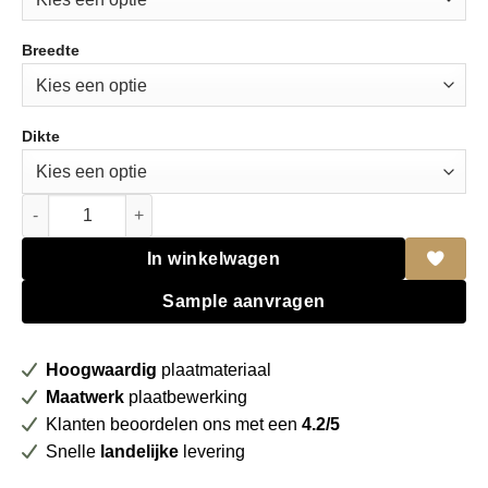
Breedte
Dikte
Fenix NTM BLOOM 0717 Castoro Ottowa FSC Mix credit + folie 
In winkelwagen
Sample aanvragen
Hoogwaardig
plaatmateriaal
Maatwerk
plaatbewerking
Klanten beoordelen ons met een
4.2/5
Snelle
landelijke
levering