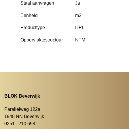
Staal aanvragen
Ja
Eenheid
m2
Producttype
HPL
Oppervlaktestructuur
NTM
BLOK Beverwijk
Parallelweg 122a
1948 NN Beverwijk
0251 - 210 698