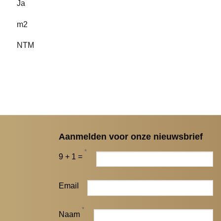
Ja
m2
NTM
Aanmelden voor onze nieuwsbrief
*
9 + 1 =
Email
*
Naam