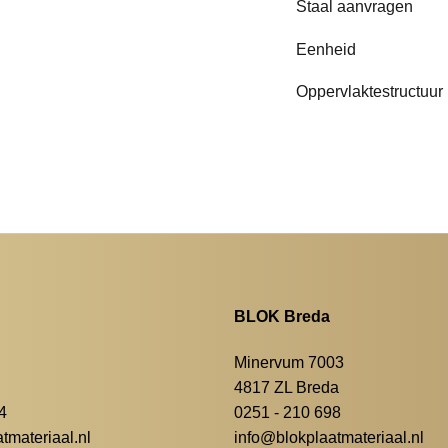
Staal aanvragen
Eenheid
Oppervlaktestructuur
BLOK Breda
Minervum 7003
4817 ZL Breda
4
0251 - 210 698
materiaal.nl
info@blokplaatmateriaal.nl