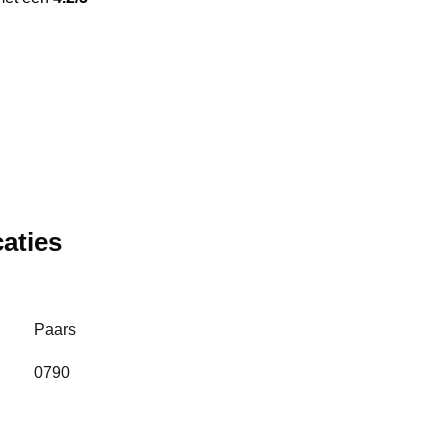
g
aties
Paars
0790