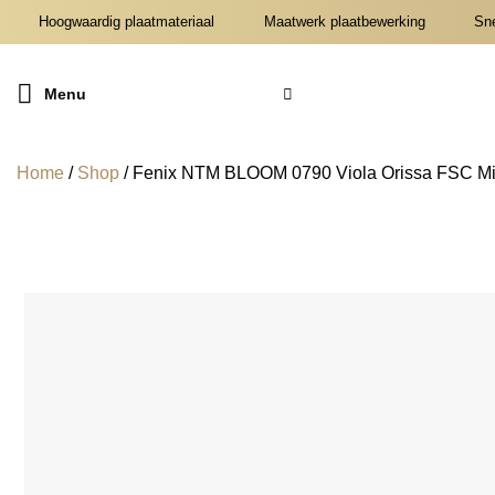
Ga
Hoogwaardig plaatmateriaal
Maatwerk plaatbewerking
Snel
naar
inhoud
Menu
Home
/
Shop
/
Fenix NTM BLOOM 0790 Viola Orissa FSC Mix c