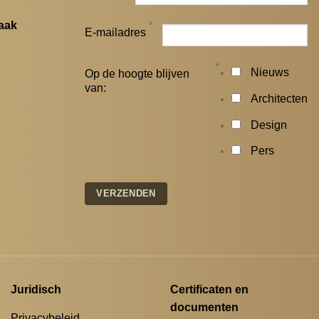
aak
*
E-mailadres
*
Nieuws
Op de hoogte blijven
van:
Architecten
Design
Pers
Juridisch
Certificaten en
documenten
Privacybeleid