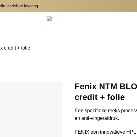
le landelijke levering
redit + folie
Fenix NTM BLO
credit + folie
Een specifieke reeks processe
en anti-vingerafdruk.
FENIX een innovatieve HPL di