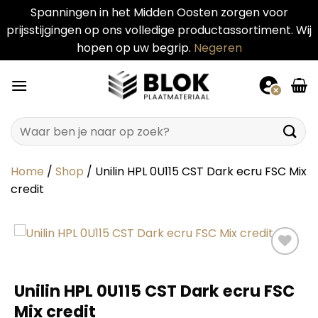
Spanningen in het Midden Oosten zorgen voor
prijsstijgingen op ons volledige productassortiment. Wij
hopen op uw begrip.
Negeren
Ga
naar
inhoud
Zoeken
naar:
Home
/
Shop
/
Unilin HPL 0U115 CST Dark ecru FSC Mix
credit
Unilin HPL 0U115 CST Dark ecru FSC
Mix credit