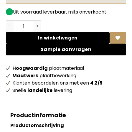
Uit voorraad leverbaar, mits onverkocht
Unilin spaanplaat 0H561 BST Italian walnut 70% PEFC gec
In winkelwagen
Sample aanvragen
Hoogwaardig
plaatmateriaal
Maatwerk
plaatbewerking
Klanten beoordelen ons met een
4.2/5
Snelle
landelijke
levering
Productinformatie
Productomschrijving