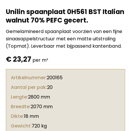
Unilin spaanplaat 0H561 BST Italian
walnut 70% PEFC gecert.
Gemelamineerd spaanplaat voorzien van een fijne
sinaasappelstructuur met een matte uitstraling
(Topmat). Leverbaar met bijpassend kantenband.
€
23,27
per m²
Artikelnummer:
200165
Aantal per pak:
20
Lengte:
2800 mm
Breedte:
2070 mm
Dikte:
18 mm
Gewicht:
720 kg