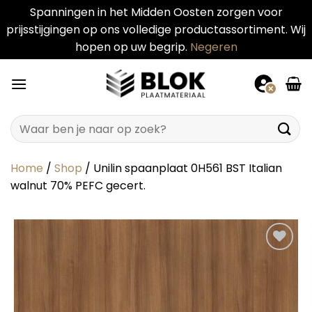
Spanningen in het Midden Oosten zorgen voor
prijsstijgingen op ons volledige productassortiment. Wij
hopen op uw begrip.
Negeren
Ga
naar
inhoud
Zoeken
naar:
Home
/
Shop
/
Unilin spaanplaat 0H561 BST Italian
walnut 70% PEFC gecert.