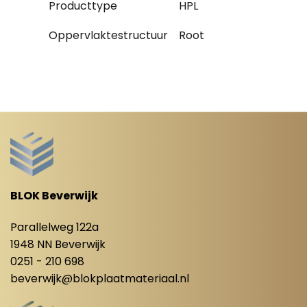
Producttype
HPL
Oppervlaktestructuur
Root
BLOK Beverwijk
Parallelweg 122a
1948 NN Beverwijk
0251 - 210 698
beverwijk@blokplaatmateriaal.nl