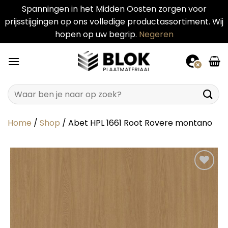
Spanningen in het Midden Oosten zorgen voor
prijsstijgingen op ons volledige productassortiment. Wij
hopen op uw begrip.
Negeren
Ga
naar
inhoud
Zoeken
naar:
Home
/
Shop
/
Abet HPL 1661 Root Rovere montano