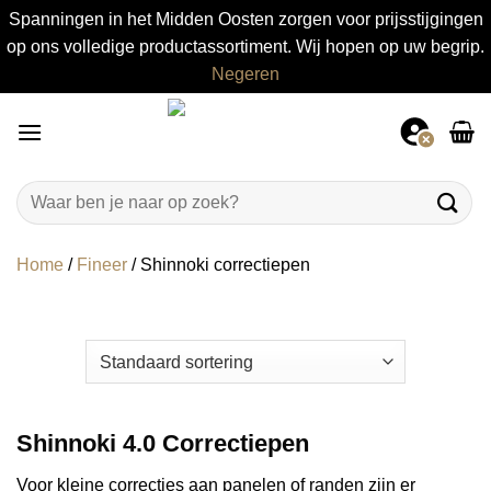
Spanningen in het Midden Oosten zorgen voor prijsstijgingen
op ons volledige productassortiment. Wij hopen op uw begrip.
Negeren
Ga
naar
inhoud
Zoeken
naar:
Home
/
Fineer
/
Shinnoki correctiepen
Shinnoki 4.0 Correctiepen
Voor kleine correcties aan panelen of randen zijn er