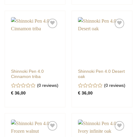
5
Shinnoki Pen 4.0
Shinnoki Pen 4.0 Desert
Cinnamon triba
oak
(0
reviews
)
(0
reviews
)
Gewaardeerd
Gewaardeerd
€
36,00
€
36,00
0
0
uit
uit
5
5