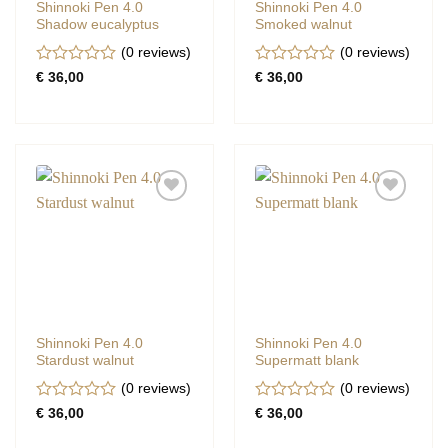
Shinnoki Pen 4.0
Shinnoki Pen 4.0
Shadow eucalyptus
Smoked walnut
(0
reviews
)
(0
reviews
)
Gewaardeerd
Gewaardeerd
€
36,00
€
36,00
0
0
uit
uit
5
5
Shinnoki Pen 4.0
Shinnoki Pen 4.0
Stardust walnut
Supermatt blank
(0
reviews
)
(0
reviews
)
Gewaardeerd
Gewaardeerd
€
36,00
€
36,00
0
0
uit
uit