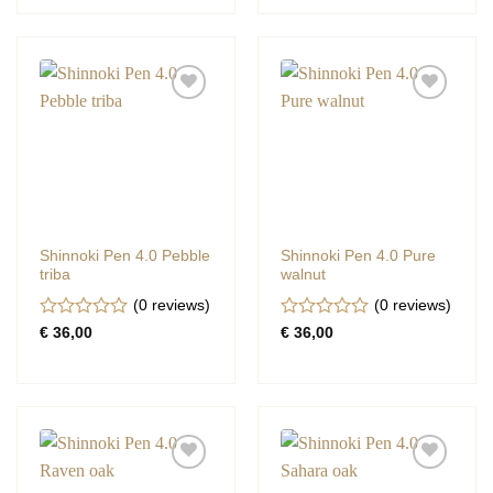
5
5
Shinnoki Pen 4.0 Pebble
Shinnoki Pen 4.0 Pure
triba
walnut
(0
reviews
)
(0
reviews
)
Gewaardeerd
Gewaardeerd
€
36,00
€
36,00
0
0
uit
uit
5
5