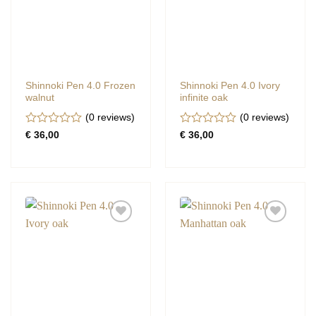
Shinnoki Pen 4.0 Frozen
Shinnoki Pen 4.0 Ivory
walnut
infinite oak
(0
reviews
)
(0
reviews
)
Gewaardeerd
Gewaardeerd
€
36,00
€
36,00
0
0
uit
uit
5
5