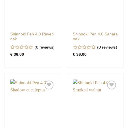
Shinnoki Pen 4.0 Raven
Shinnoki Pen 4.0 Sahara
oak
oak
(0
reviews
)
(0
reviews
)
Gewaardeerd
Gewaardeerd
€
36,00
€
36,00
0
0
uit
uit
5
5