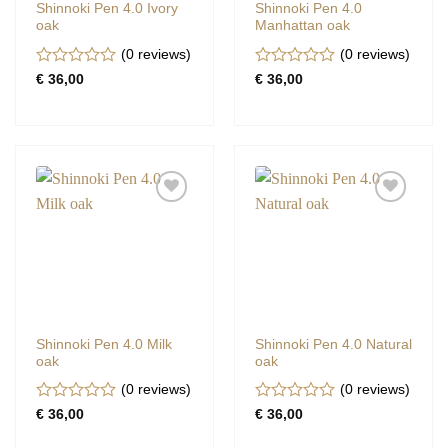
Shinnoki Pen 4.0 Ivory
Shinnoki Pen 4.0
oak
Manhattan oak
(0
reviews
)
(0
reviews
)
Gewaardeerd
Gewaardeerd
€
36,00
€
36,00
0
0
uit
uit
5
5
Shinnoki Pen 4.0 Milk
Shinnoki Pen 4.0 Natural
oak
oak
(0
reviews
)
(0
reviews
)
Gewaardeerd
Gewaardeerd
€
36,00
€
36,00
0
0
uit
uit