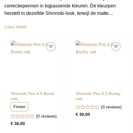
correctiepennen in bijpassende kleuren. De kleurpen
herstelt in dezelfde Shinnoki-look, terwijl de matte
vernispen ervoor zorgt dat de correctie precies aanvoelt als
Lees meer
het originele paneel.
Shinnoki Pen 4.0 Bondi
Shinnoki Pen 4.0 Burley
oak
oak
Fineer
(0
reviews
)
Gewaardeerd
€
36,00
(0
reviews
)
0
Gewaardeerd
uit
€
36,00
0
5
uit