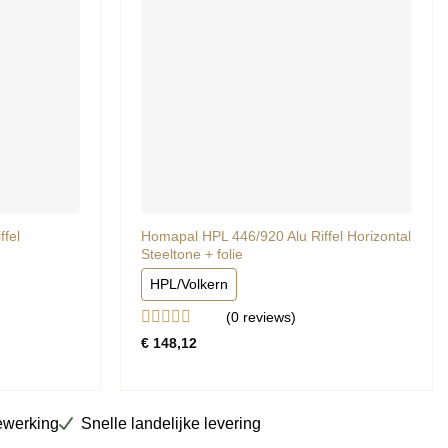
fel
Homapal HPL 446/920 Alu Riffel Horizontal
Steeltone + folie
HPL/Volkern
(0
reviews
)
Gewaardeerd
€
148,12
0
uit
5
ewerking
Snelle landelijke levering