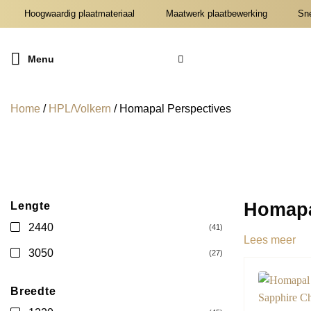
Ga
Hoogwaardig plaatmateriaal
Maatwerk plaatbewerking
Snel
naar
inhoud
Menu
Home
/
HPL/Volkern
/
Homapal Perspectives
Homapa
Lengte
2440
(41)
Lees meer
3050
(27)
Breedte