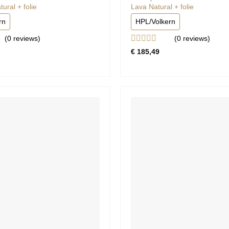
ural + folie
Lava Natural + folie
rn
HPL/Volkern
(0
reviews
)
(0
reviews
)
rd
Gewaardeerd
€
185,49
0
uit
5