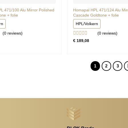
 471/100 Alu Mirror Polished
Homapal HPL 471/124 Alu Mirr
ne + folie
Cascade Goldtone + folie
rn
HPL/Volkern
(0
reviews
)
(0
reviews
)
rd
Gewaardeerd
€
189,08
0
uit
5
1
2
3