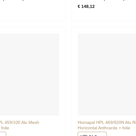
rd
Gewaardeerd
€
148,12
0
uit
5
L 459/100 Alu Mesh
Homapal HPL 469/920N Alu Rif
 folie
Horizontal Anthracite + folie