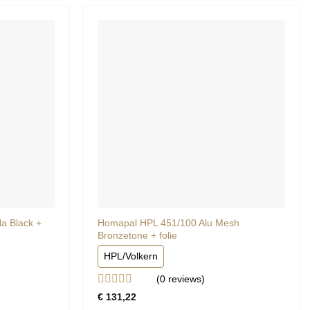
a Black +
Homapal HPL 451/100 Alu Mesh
Bronzetone + folie
HPL/Volkern
(0
reviews
)
Gewaardeerd
€
131,22
0