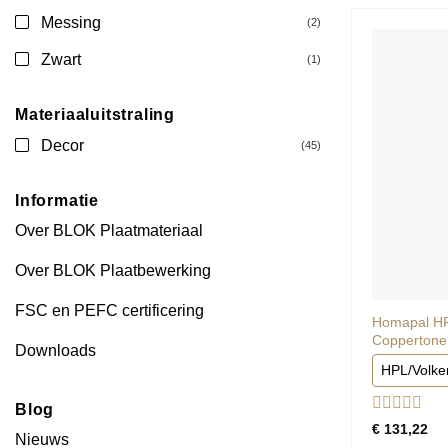
Messing
(2)
Zwart
(1)
Materiaaluitstraling
Decor
(45)
Informatie
Over BLOK Plaatmateriaal
Over BLOK Plaatbewerking
FSC en PEFC certificering
Homapal HP
Coppertone 
Downloads
HPL/Volke
Blog
Gewaardee
€
131,22
Nieuws
0