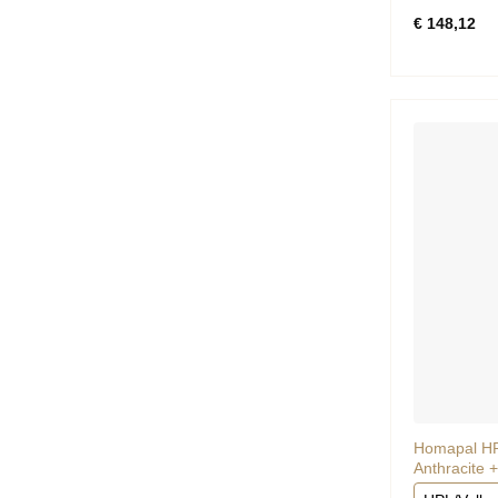
Gewaardee
€
148,12
0
uit
5
Homapal HP
Anthracite +