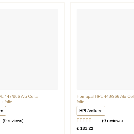
L 447/966 Alu Cella
Homapal HPL 448/966 Alu Cell
+ folie
folie
rn
HPL/Volkern
(0
reviews
)
(0
reviews
)
rd
Gewaardeerd
€
131,22
0