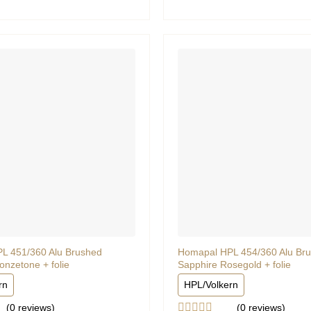
uit
5
L 451/360 Alu Brushed
Homapal HPL 454/360 Alu Br
onzetone + folie
Sapphire Rosegold + folie
rn
HPL/Volkern
(0
reviews
)
(0
reviews
)