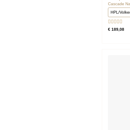
Cascade Nat
HPL/Volke
Gewaardee
€
189,08
0
uit
5