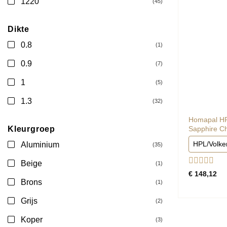
1220
(45)
Dikte
0.8
(1)
0.9
(7)
1
(5)
1.3
(32)
Homapal HP
Kleurgroep
Sapphire C
HPL/Volke
Aluminium
(35)
Beige
(1)
Gewaardee
€
148,12
0
Brons
(1)
uit
5
Grijs
(2)
Koper
(3)