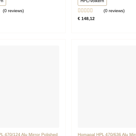
rn
HPL/Volkern
(0
reviews
)
(0
reviews
)
rd
Gewaardeerd
€
148,12
0
uit
5
 470/124 Alu Mirror Polished
Homapal HPL 470/636 Alu Mirr