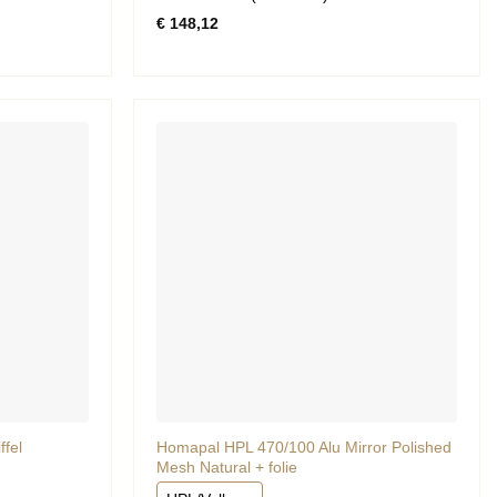
Gewaardeerd
€
148,12
0
uit
5
fel
Homapal HPL 470/100 Alu Mirror Polished
Mesh Natural + folie