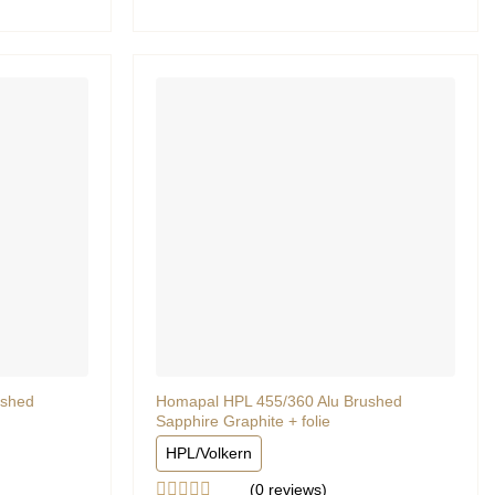
uit
5
ushed
Homapal HPL 455/360 Alu Brushed
Sapphire Graphite + folie
HPL/Volkern
(0
reviews
)