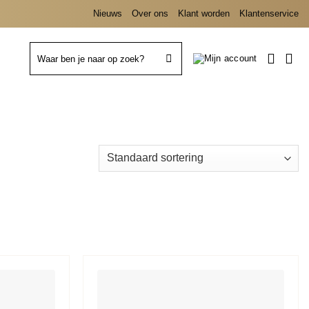
Nieuws
Over ons
Klant worden
Klantenservice
Zoeken
naar: