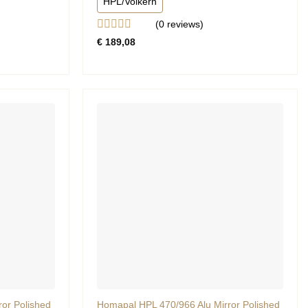
HPL/Volkern
(0
reviews
)
Gewaardeerd
€
189,08
0
uit
5
or Polished
Homapal HPL 470/966 Alu Mirror Polished