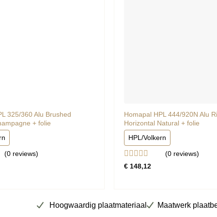
L 325/360 Alu Brushed
Homapal HPL 444/920N Alu Rif
hampagne + folie
Horizontal Natural + folie
rn
HPL/Volkern
(0
reviews
)
(0
reviews
)
rd
Gewaardeerd
€
148,12
0
uit
5
Hoogwaardig plaatmateriaal
Maatwerk plaatb