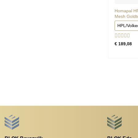
Homapal HPL
Mesh Goldto
HPL/Volke
Gewaardee
€
189,08
0
uit
5