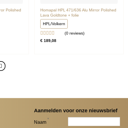
or Polished
Homapal HPL 471/636 Alu Mirror Polished
Lava Goldtone + folie
HPL/Volkern
(0
reviews
)
Gewaardeerd
€
189,08
0
uit
5
Aanmelden voor onze nieuwsbrief
*
Naam