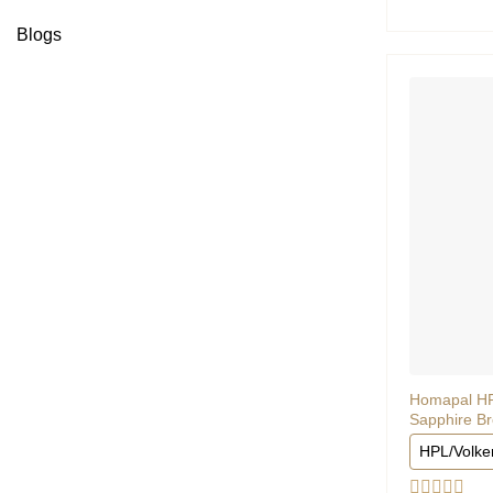
uit
5
Blogs
Homapal HP
Sapphire Br
HPL/Volke