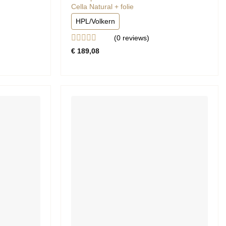
Cella Natural + folie
HPL/Volkern
(0
reviews
)
Gewaardeerd
€
189,08
0
uit
5