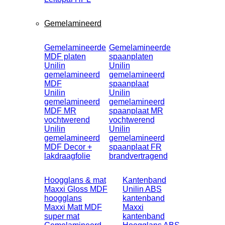
Gemelamineerd
Gemelamineerde
Gemelamineerde
MDF platen
spaanplaten
Unilin
Unilin
gemelamineerd
gemelamineerd
MDF
spaanplaat
Unilin
Unilin
gemelamineerd
gemelamineerd
MDF MR
spaanplaat MR
vochtwerend
vochtwerend
Unilin
Unilin
gemelamineerd
gemelamineerd
MDF Decor +
spaanplaat FR
lakdraagfolie
brandvertragend
Hoogglans & mat
Kantenband
Maxxi Gloss MDF
Unilin ABS
hoogglans
kantenband
Maxxi Matt MDF
Maxxi
super mat
kantenband