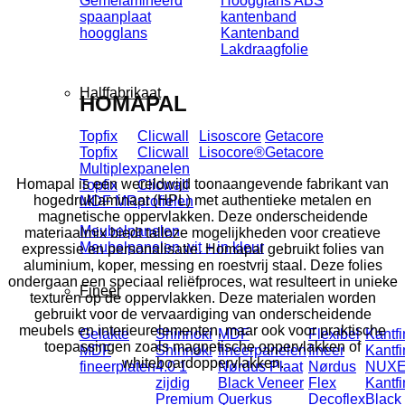
Gemelamineerd
Hoogglans ABS
spaanplaat
kantenband
hoogglans
Kantenband
Lakdraagfolie
Halffabrikaat
HOMAPAL
Topfix
Clicwall
Lisoscore
Getacore
Topfix
Clicwall
Lisocore®
Getacore
Multiplex
panelen
Homapal is een wereldwijd toonaangevende fabrikant van
Topfix
Clicwall
hogedruklaminaat (HPL) met authentieke metalen en
MDF MR
profielen
magnetische oppervlakken. Deze onderscheidende
Meubelpanelen
materiaalmix biedt talloze mogelijkheden voor creatieve
Meubelpanelen wit + in kleur
expressie en personalisatie. Homapal gebruikt folies van
aluminium, koper, messing en roestvrij staal. Deze folies
ondergaan een speciaal reliëfproces, wat resulteert in unieke
Fineer
texturen op de oppervlakken. Deze materialen worden
gebruikt voor de vervaardiging van onderscheidende
meubels en interieurelementen, maar ook voor praktische
Gelakte
Shinnoki
MDF
Flexibel
Kantfi
toepassingen zoals magnetische oppervlakken of
MDF
Shinnoki
fineerpanelen
fineer
Kantfi
whiteboardoppervlakken.
fineerplaten
4.0 1
Nørdus Plaat
Nørdus
NUX
zijdig
Black Veneer
Flex
Kantfi
Premium
Querkus
Decoflex
Black