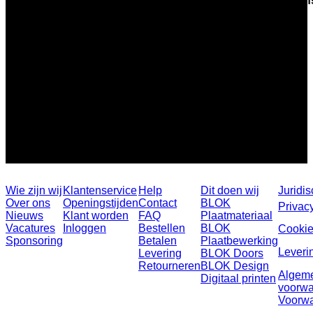
af
Wie zijn wij
Klantenservice
Help
Dit doen wij
Juridis
Over ons
Openingstijden
Contact
BLOK
Privac
Nieuws
Klant worden
FAQ
Plaatmateriaal
Vacatures
Inloggen
Bestellen
BLOK
Cookie
Sponsoring
Betalen
Plaatbewerking
Leveri
Levering
BLOK Doors
Retourneren
BLOK Design
Algem
Digitaal printen
voorw
Voorw