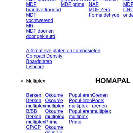
MDF
MDF prime
NAF
MD
brandvertragend
MDF Zero
CNC
MDF
Formaldehyde
onde
vochtwerend
MR
MDF door en
door gekleurd
Alternatieve platen en composieten
Compact Density
Boardplaten
Lisocore
HOMAPAL
Multiplex
Berken
Okoume
Populieren
Grenen
Berken
Okoume
Populieren
Pools
multiplex
multiplex
multiplex
grenen
B/BB
Okoume
Populieren
multiplex
Berken
multiplex
multiplex
multiplex
Prime
Prime
CP/CP
Okoume
deur alu.