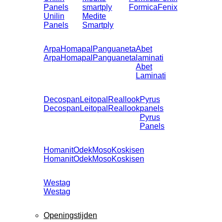
Panels
smartply
Formica
Fenix
Unilin
Medite
Panels
Smartply
Arpa
Homapal
Panguaneta
Abet
Arpa
Homapal
Panguaneta
laminati
Abet
Laminati
Decospan
Leitopal
Reallook
Pyrus
Decospan
Leitopal
Reallook
panels
Pyrus
Panels
Homanit
Odek
Moso
Koskisen
Homanit
Odek
Moso
Koskisen
Westag
Westag
Openingstijden