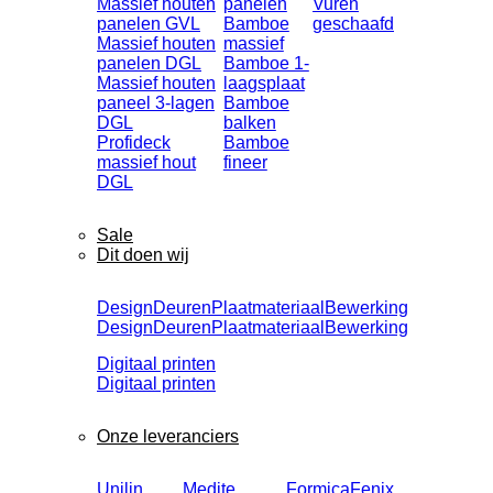
Massief houten
panelen
Vuren
panelen GVL
Bamboe
geschaafd
Massief houten
massief
panelen DGL
Bamboe 1-
Massief houten
laagsplaat
paneel 3-lagen
Bamboe
DGL
balken
Profideck
Bamboe
massief hout
fineer
DGL
Sale
Dit doen wij
Design
Deuren
Plaatmateriaal
Bewerking
Design
Deuren
Plaatmateriaal
Bewerking
Digitaal printen
Digitaal printen
Onze leveranciers
Unilin
Medite
Formica
Fenix