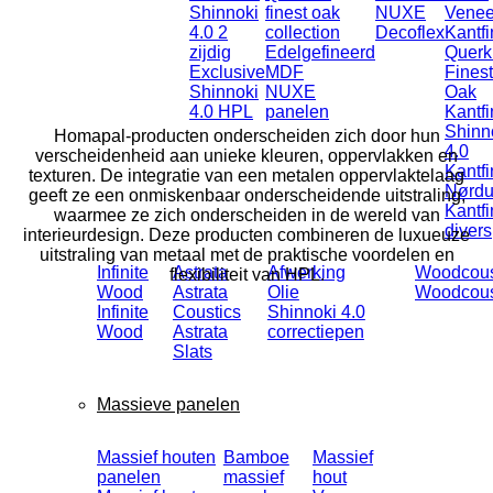
Shinnoki
finest oak
NUXE
Venee
4.0 2
collection
Decoflex
Kantfi
zijdig
Edelgefineerd
Querk
Exclusive
MDF
Finest
Shinnoki
NUXE
Oak
4.0 HPL
panelen
Kantfi
Shinn
Homapal-producten onderscheiden zich door hun
4.0
verscheidenheid aan unieke kleuren, oppervlakken en
Kantfi
texturen. De integratie van een metalen oppervlaktelaag
Nørd
geeft ze een onmiskenbaar onderscheidende uitstraling,
Kantfi
waarmee ze zich onderscheiden in de wereld van
divers
interieurdesign. Deze producten combineren de luxueuze
uitstraling van metaal met de praktische voordelen en
Infinite
Astrata
Afwerking
Woodcous
flexibiliteit van HPL.
Wood
Astrata
Olie
Woodcous
Infinite
Coustics
Shinnoki 4.0
Wood
Astrata
correctiepen
Slats
Massieve panelen
Massief houten
Bamboe
Massief
panelen
massief
hout