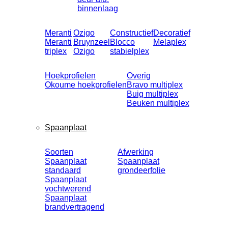
binnenlaag
Meranti
Ozigo
Constructief
Decoratief
Meranti
Bruynzeel
Blocco
Melaplex
triplex
Ozigo
stabielplex
Hoekprofielen
Overig
Okoume hoekprofielen
Bravo multiplex
Buig multiplex
Beuken multiplex
Spaanplaat
Soorten
Afwerking
Spaanplaat
Spaanplaat
standaard
grondeerfolie
Spaanplaat
vochtwerend
Spaanplaat
brandvertragend