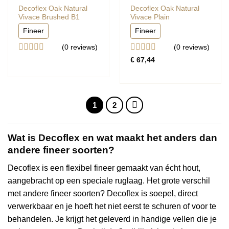
Decoflex Oak Natural
Decoflex Oak Natural
Vivace Brushed B1
Vivace Plain
Fineer
Fineer
(0
reviews
)
(0
reviews
)
Gewaardeerd
Gewaardeerd
€
67,44
0
0
uit
uit
5
5
1
2
Wat is Decoflex en wat maakt het anders dan
andere fineer soorten?
Decoflex is een flexibel fineer gemaakt van écht hout,
aangebracht op een speciale ruglaag. Het grote verschil
met andere fineer soorten? Decoflex is soepel, direct
verwerkbaar en je hoeft het niet eerst te schuren of voor te
behandelen. Je krijgt het geleverd in handige vellen die je