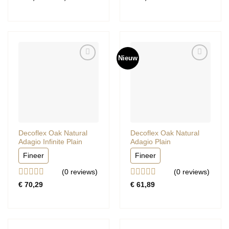
€ 73,78
0
0
tot
uit
uit
€ 84,69
5
5
Nieuw
Decoflex Oak Natural
Decoflex Oak Natural
Adagio Infinite Plain
Adagio Plain
Fineer
Fineer
(0
reviews
)
(0
reviews
)
Gewaardeerd
Gewaardeerd
€
70,29
€
61,89
0
0
uit
uit
5
5