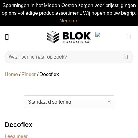
Spanningen in het Midden Oosten zorgen voor prijsstijgingen
op ons volledige productassortiment. Wij hopen op uw begrip.
Negeren
Ga
naar
inhoud
Zoeken
naar:
Home
/
Fineer
/
Decoflex
Decoflex
Lees meer