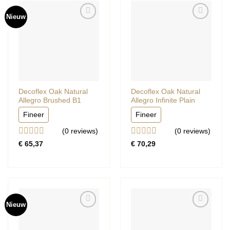
Nieuw
Decoflex Oak Natural
Decoflex Oak Natural
Allegro Brushed B1
Allegro Infinite Plain
Fineer
Fineer
(0
reviews
)
(0
reviews
)
Gewaardeerd
Gewaardeerd
€
65,37
€
70,29
0
0
uit
uit
5
5
Nieuw