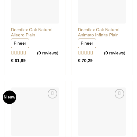
Decoflex Oak Natural
Decoflex Oak Natural
Allegro Plain
Animato Infinite Plain
Fineer
Fineer
(0
reviews
)
(0
reviews
)
Gewaardeerd
Gewaardeerd
€
61,89
€
70,29
0
0
uit
uit
5
5
Nieuw