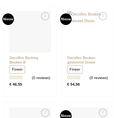
Nieuw
Nieuw
Decoflex Backing
Decoflex Beuken
Beuken B
gestoomd Dosse
Fineer
Fineer
(0
reviews
)
(0
reviews
)
Gewaardeerd
Gewaardeerd
€
46,55
€
54,56
0
0
uit
uit
5
5
Nieuw