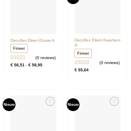
Decoflex Eiken Kwartiers
Decoflex Eiken Dosse A
A
Fineer
Fineer
(0
reviews
)
(0
reviews
)
Gewaardeerd
Prijsklasse:
€
56,51
-
€
58,95
€ 56,51
0
Gewaardeerd
€
55,64
tot
uit
0
€ 58,95
5
uit
5
Nieuw
Nieuw