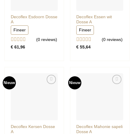
Decoflex Esdoorn Dosse
Decoflex Essen wit
A
Dosse A
Fineer
Fineer
(0
reviews
)
(0
reviews
)
Gewaardeerd
Gewaardeerd
€
61,96
€
55,64
0
0
uit
uit
5
5
Nieuw
Nieuw
Decoflex Kersen Dosse
Decoflex Mahonie sapeli
A
Dosse A