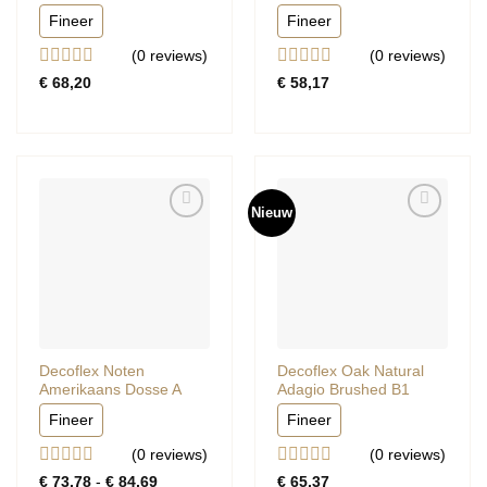
Fineer
Fineer
(0
reviews
)
(0
reviews
)
Gewaardeerd
Gewaardeerd
€
68,20
€
58,17
0
0
uit
uit
5
5
Nieuw
Decoflex Noten
Decoflex Oak Natural
Amerikaans Dosse A
Adagio Brushed B1
Fineer
Fineer
(0
reviews
)
(0
reviews
)
Gewaardeerd
Gewaardeerd
Prijsklasse:
€
73,78
-
€
84,69
€
65,37