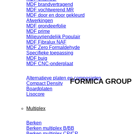
MDF brandvertragend
MDF vochtwerend MR
MDF door en door gekleurd
Afwerkingen
MDF grondeerfolie
MDF prime
Milieuvriendelijk
MDF Fibralux NAF
MDF Zero Formaldehyde
Specifieke toepassing
MDF buig
MDF CNC-onderplaat
Alternatieve platen en composieten
FORMICA GROUP
Compact Density
Boardplaten
Lisocore
Multiplex
Berken
Berken multiplex B/BB
Berken multiplex CP/CP