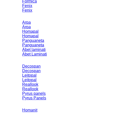
Formica
Fenix
Fenix
Arpa
Arpa
Homapal
Homapal
Panguaneta
Panguaneta
Abet laminati
Abet Laminati
Decospan
Decospan
Leitopal
Leitopal
Reallook
Reallook
Pyrus panels
Pyrus Panels
Homanit