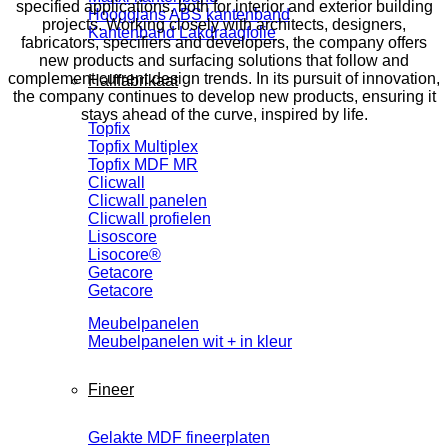
specified applications, both for interior and exterior building
Hoogglans ABS kantenband
projects. Working closely with architects, designers,
Kantenband Lakdraagfolie
fabricators, specifiers and developers, the company offers
new products and surfacing solutions that follow and
complement current design trends. In its pursuit of innovation,
Halffabrikaat
the company continues to develop new products, ensuring it
stays ahead of the curve, inspired by life.
Topfix
Topfix Multiplex
Topfix MDF MR
Clicwall
Clicwall panelen
Clicwall profielen
Lisoscore
Lisocore®
Getacore
Getacore
Meubelpanelen
Meubelpanelen wit + in kleur
Fineer
Gelakte MDF fineerplaten