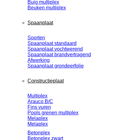
Buig multiplex
Beuken multiplex
Spaanplaat
Soorten
Spaanplaat standaard
Spaanplaat vochtwerend
Spaanplaat brandvertragend
Afwerking
Spaanplaat grondeerfolie
Constructieplaat
Multiplex
Arauco B/C
Fins vuren
Pools grenen multiplex
Melaplex
Melaplex
Betonplex
Betonplex zwart