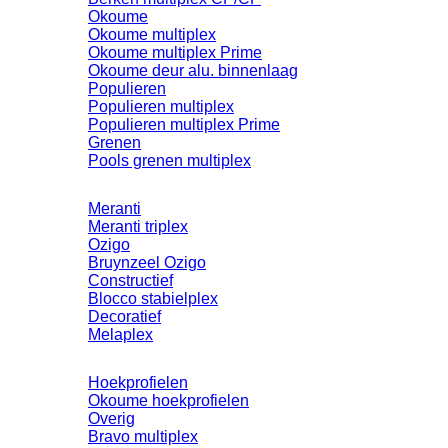
Okoume
Okoume multiplex
Okoume multiplex Prime
Okoume deur alu. binnenlaag
Populieren
Populieren multiplex
Populieren multiplex Prime
Grenen
Pools grenen multiplex
Meranti
Meranti triplex
Ozigo
Bruynzeel Ozigo
Constructief
Blocco stabielplex
Decoratief
Melaplex
Hoekprofielen
Okoume hoekprofielen
Overig
Bravo multiplex