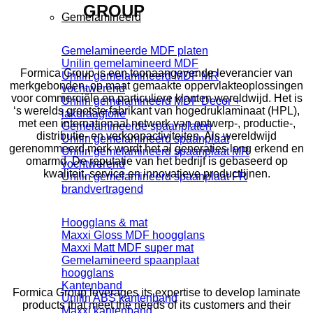
GROUP
Gemelamineerd
Gemelamineerde MDF platen
Unilin gemelamineerd MDF
Formica Group is een toonaangevende leverancier van
Unilin gemelamineerd MDF MR
merkgebonden, op maat gemaakte oppervlakteoplossingen
vochtwerend
voor commerciële en particuliere klanten wereldwijd. Het is
Unilin gemelamineerd MDF Decor +
‘s werelds grootste fabrikant van hogedruklaminaat (HPL),
lakdraagfolie
met een internationaal netwerk van ontwerp-, productie-,
Gemelamineerde spaanplaten
distributie- en verkoopactiviteiten. Als wereldwijd
Unilin gemelamineerd spaanplaat
gerenommeerd merk wordt het al generaties lang erkend en
Unilin gemelamineerd spaanplaat MR
omarmd. De reputatie van het bedrijf is gebaseerd op
vochtwerend
kwaliteit, service en innovatieve productlijnen.
Unilin gemelamineerd spaanplaat FR
brandvertragend
Hoogglans & mat
Maxxi Gloss MDF hoogglans
Maxxi Matt MDF super mat
Gemelamineerd spaanplaat
hoogglans
Kantenband
Formica Group leverages its expertise to develop laminate
Unilin ABS kantenband
products that meet the needs of its customers and their
Maxxi kantenband