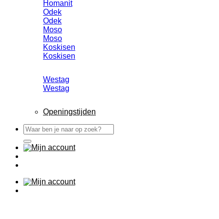
Homanit
Odek
Odek
Moso
Moso
Koskisen
Koskisen
Westag
Westag
Openingstijden
Zoeken
naar: