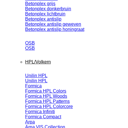
Betonplex grijs
Betonplex donkerbruin
Betonplex lichtbruin
Betonplex antislip
Betonplex antislip geweven
Betonplex antislip honingraat
OSB
OSB
HPL/Volkern
Unilin HPL
Unilin HPL
Formica
Formica HPL Colors
Formica HPL Woods
Formica HPL Patterns
Formica HPL Colorcore
Formica Infiniti
Formica Compact
Arpa
Arpa VIS Collection