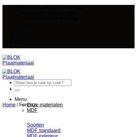
Ga
Hoogwaardig plaatmateriaal
naar
Maatwerk plaatbewerking
inhoud
Snelle landelijke levering
Nieuws
Over ons
Klant worden
Klantenservice
Zoeken
naar:
Menu
Home
/
Formica
Onze materialen
MDF
Soorten
MDF standaard
MDF exterieur