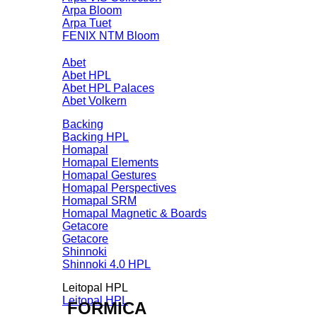
Arpa Bloom
Arpa Tuet
FENIX NTM Bloom
Abet
Abet HPL
Abet HPL Palaces
Abet Volkern
Backing
Backing HPL
Homapal
Homapal Elements
Homapal Gestures
Homapal Perspectives
Homapal SRM
Homapal Magnetic & Boards
Getacore
Getacore
Shinnoki
Shinnoki 4.0 HPL
Leitopal HPL
Leitopal HPL
FORMICA