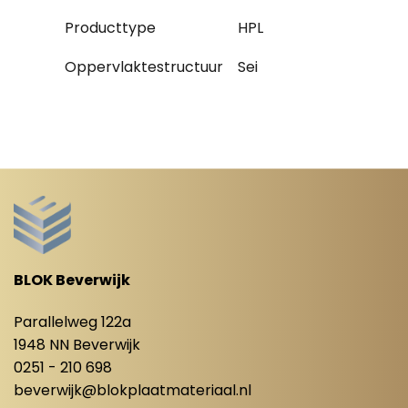
Producttype
HPL
Oppervlaktestructuur
Sei
BLOK Beverwijk
Parallelweg 122a
1948 NN Beverwijk
0251 - 210 698
beverwijk@blokplaatmateriaal.nl