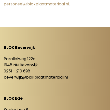
personeel@blokplaatmateriaal.nl
.
BLOK Beverwijk
Parallelweg 122a
1948 NN Beverwijk
0251 - 210 698
beverwijk@blokplaatmateriaal.nl
BLOK Ede
Keplerlaan 8