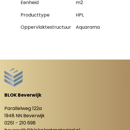
Eenheid
m2
Producttype
HPL
Oppervlaktestructuur
Aquarama
BLOK Beverwijk
Parallelweg 122a
1948 NN Beverwijk
0251 - 210 698