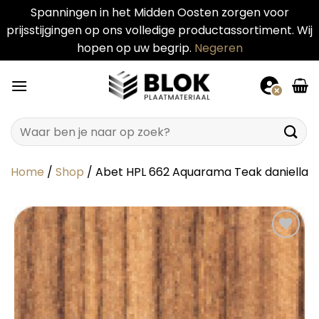
Spanningen in het Midden Oosten zorgen voor
prijsstijgingen op ons volledige productassortiment. Wij
hopen op uw begrip.
Negeren
Ga
naar
inhoud
Zoeken
naar:
Home
/
Shop
/
Abet HPL 662 Aquarama Teak daniella