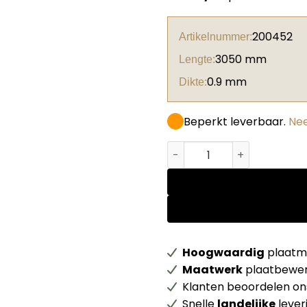
200452
Artikelnummer:
3050 mm
Lengte:
0.9 mm
Dikte:
Beperkt leverbaar.
Nee
Abet HPL 813 Lucida 2 Beig
Hoogwaardig
plaatma
Maatwerk
plaatbewer
Klanten beoordelen o
Snelle
landelijke
lever