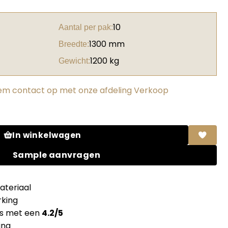
10
Aantal per pak:
1300 mm
Breedte:
1200 kg
Gewicht:
m contact op met onze afdeling Verkoop
e manhattan + folie aantal
In winkelwagen
Sample aanvragen
teriaal
king
ns met een
4.2/5
ing