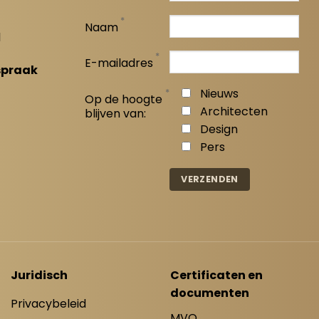
*
Naam
l
*
E-mailadres
spraak
*
Nieuws
Op de hoogte
Architecten
blijven van:
Design
Pers
Juridisch
Certificaten en
documenten
Privacybeleid
MVO