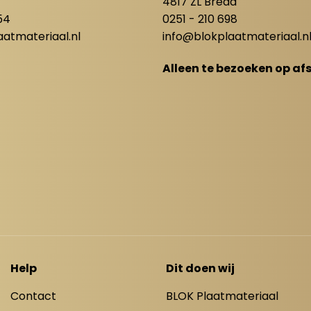
4817 ZL Breda
54
0251 - 210 698
atmateriaal.nl
info@blokplaatmateriaal.n
Alleen te bezoeken op af
Help
Dit doen wij
Contact
BLOK Plaatmateriaal