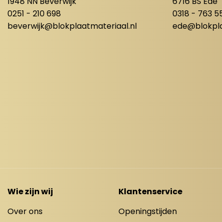
1948 NN Beverwijk
6716 BS Ede
0251 - 210 698
0318 - 763 5
beverwijk@blokplaatmateriaal.nl
ede@blokpla
Wie zijn wij
Klantenservice
Over ons
Openingstijden