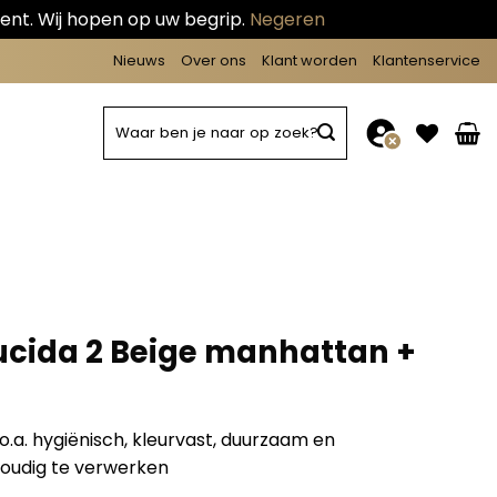
ent. Wij hopen op uw begrip.
Negeren
Nieuws
Over ons
Klant worden
Klantenservice
Zoeken
naar:
Lucida 2 Beige manhattan +
o.a. hygiënisch, kleurvast, duurzaam en
oudig te verwerken