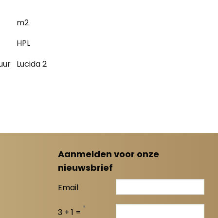
m2
HPL
uur
Lucida 2
Aanmelden voor onze
nieuwsbrief
Email
*
3 + 1 =