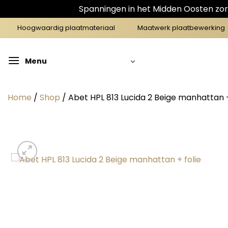
Spanningen in het Midden Oosten zorg
Ga
Hoogwaardig plaatmateriaal
Maatwerk plaatbewerking
naar
inhoud
Menu
Home
/
Shop
/
Abet HPL 813 Lucida 2 Beige manhattan +