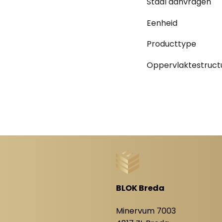
Staal aanvragen
Eenheid
Producttype
Oppervlaktestruct
BLOK Breda
8
Minervum 7003