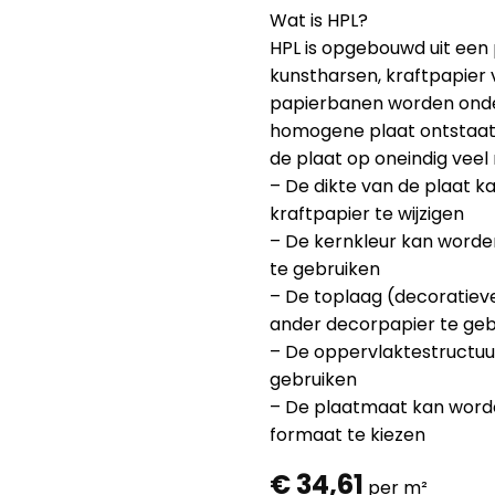
Wat is HPL?
HPL is opgebouwd uit een
kunstharsen, kraftpapier 
papierbanen worden onde
homogene plaat ontstaat
de plaat op oneindig vee
– De dikte van de plaat 
kraftpapier te wijzigen
– De kernkleur kan worden
te gebruiken
– De toplaag (decoratiev
ander decorpapier te geb
– De oppervlaktestructuu
gebruiken
– De plaatmaat kan word
formaat te kiezen
€
34,61
per m²