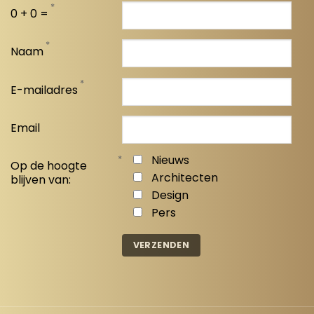
*
0 + 0 =
*
Naam
*
E-mailadres
Email
*
Nieuws
Op de hoogte
Architecten
blijven van:
Design
Pers