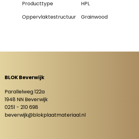
Producttype
HPL
Oppervlaktestructuur
Grainwood
BLOK Beverwijk
Parallelweg 122a
1948 NN Beverwijk
0251 - 210 698
beverwijk@blokplaatmateriaal.nl