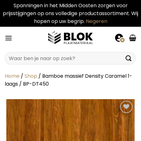
Spanningen in het Midden Oosten zorgen voor
prijsstijgingen op ons volledige productassortiment. Wij
hopen op uw begrip.
Negeren
Ga
naar
inhoud
Zoeken
naar:
Home
/
Shop
/
Bamboe massief Density Caramel 1-
laags / BP-DT450