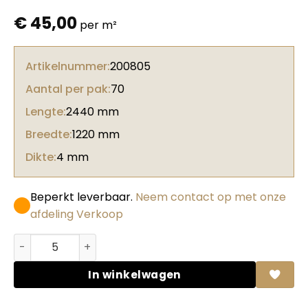
€
45,00
per m²
Artikelnummer:
200805
Aantal per pak:
70
Lengte:
2440 mm
Breedte:
1220 mm
Dikte:
4 mm
Beperkt leverbaar.
Neem contact op met onze
afdeling Verkoop
Bamboe massief Density Caramel 1-laags / BP-DT450 a
In winkelwagen