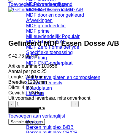
Toevoegen aan verlanglijst
MDF brandvertragend
MDF vochtwerend MR
MDF door en door gekleurd
Afwerkingen
MDF grondeerfolie
MDF prime
Milieuvriendelijk
Gefineerd MDF Essen Dosse A/B
MDF Fibralux NAF
MDF Zero Formaldehyde
Specifieke toepassing
€
42,73
per m²
MDF buig
MDF CNC-onderplaat
Artikelnummer:
100656
Aantal per pak:
25
Lengte:
2440 mm
Alternatieve platen en composieten
Breedte:
1220 mm
Compact Density
Dikte:
4 mm
Boardplaten
Gewicht:
700 kg
Lisocore
Uit voorraad leverbaar, mits onverkocht
Gefineerd
Multiplex
MDF
In winkelwagen
Essen
Toevoegen aan verlanglijst
Dosse
Berken
Sample aanvragen
A/B
Berken multiplex B/BB
aantal
Berken multiplex CP/CP