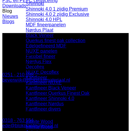
FSC en PEFC certificering
Shinnoki
Downloads
Shinnoki 4.0 1 zijdig Premium
Blog
Shinnoki 4.0 2 zijdig Exclusive
Nieuws
Shinnoki 4.0 HPL
Blogs
MDF fineerpanelen
Nørdus Plaat
Black Veneer
Querkus finest oak collection
Edelgefineerd MDF
NUXE panelen
BLOK Beverwijk
Flexibel fineer
Nørdus Flex
Parallelweg 122a
Decoflex
1948 NN Beverwijk
NUXE Decoflex
0251 - 210 698
Kantfineer
beverwijk@blokplaatmateriaal.nl
Kantfineer NUXE
Kantfineer Black Veneer
Kantfineer Querkus Finest Oak
Kantfineer Shinnoki 4.0
BLOK Ede
Kantfineer Nørdus
Kantfineer divers
Keplerlaan 8
6716 BS Ede
0318 - 763 554
Infinite Wood
ede@blokplaatmateriaal.nl
Infinite Wood