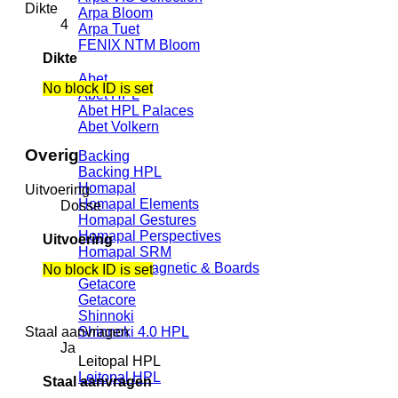
Dikte
Arpa Bloom
4
Arpa Tuet
FENIX NTM Bloom
Dikte
Abet
No block ID is set
Abet HPL
Abet HPL Palaces
Abet Volkern
Overig
Backing
Backing HPL
Homapal
Uitvoering
Homapal Elements
Dosse
Homapal Gestures
Homapal Perspectives
Uitvoering
Homapal SRM
Homapal Magnetic & Boards
No block ID is set
Getacore
Getacore
Shinnoki
Staal aanvragen
Shinnoki 4.0 HPL
Ja
Leitopal HPL
Leitopal HPL
Staal aanvragen