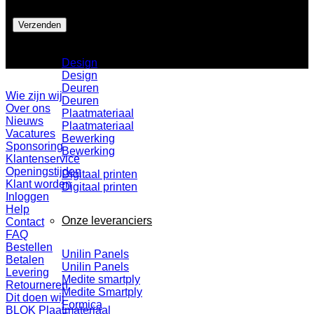
Sale
Dit doen wij
Design
Design
Deuren
Wie zijn wij
Deuren
Over ons
Plaatmateriaal
Nieuws
Plaatmateriaal
Vacatures
Bewerking
Sponsoring
Bewerking
Klantenservice
Openingstijden
Digitaal printen
Klant worden
Digitaal printen
Inloggen
Help
Onze leveranciers
Contact
FAQ
Bestellen
Unilin Panels
Betalen
Unilin Panels
Levering
Medite smartply
Retourneren
Medite Smartply
Dit doen wij
Formica
BLOK Plaatmateriaal