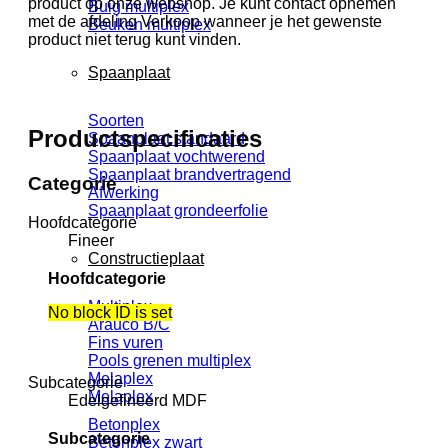
product op onze webshop. Je kunt contact opnemen
Buig multiplex
met de afdeling Verkoop wanneer je het gewenste
Beuken multiplex
product niet terug kunt vinden.
Spaanplaat
Soorten
Productspecificaties
Spaanplaat standaard
Spaanplaat vochtwerend
Spaanplaat brandvertragend
Categorie
Afwerking
Spaanplaat grondeerfolie
Hoofdcategorie
Fineer
Constructieplaat
Hoofdcategorie
Multiplex
No block ID is set
Arauco B/C
Fins vuren
Pools grenen multiplex
Melaplex
Subcategorie
Melaplex
Edelgefineerd MDF
Betonplex
Subcategorie
Betonplex zwart