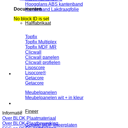
Hoogglans ABS kantenband
Documenten
Kantenband Lakdraagfolie
No block ID is set
Halffabrikaat
Topfix
Topfix Multiplex
Topfix MDF MR
Clicwall
Clicwall panelen
Clicwall profielen
Lisoscore
Lisocore®
Getacore
Getacore
Meubelpanelen
Meubelpanelen wit + in kleur
Fineer
Informatie
Over BLOK Plaatmateriaal
Over BLOK Plaatbewerking
Gelakte MDF fineerplaten