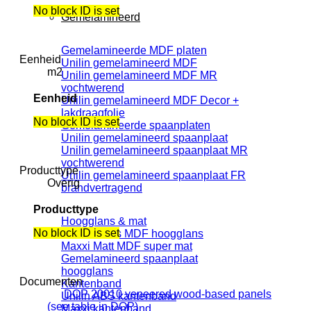
No block ID is set
Gemelamineerd
Gemelamineerde MDF platen
Eenheid
Unilin gemelamineerd MDF
m2
Unilin gemelamineerd MDF MR
vochtwerend
Eenheid
Unilin gemelamineerd MDF Decor +
lakdraagfolie
No block ID is set
Gemelamineerde spaanplaten
Unilin gemelamineerd spaanplaat
Unilin gemelamineerd spaanplaat MR
vochtwerend
Producttype
Unilin gemelamineerd spaanplaat FR
Overig
brandvertragend
Producttype
Hoogglans & mat
No block ID is set
Maxxi Gloss MDF hoogglans
Maxxi Matt MDF super mat
Gemelamineerd spaanplaat
hoogglans
Documenten
Kantenband
DOP 20010 veneered wood-based panels
Unilin ABS kantenband
(see table in DOP)
Maxxi kantenband