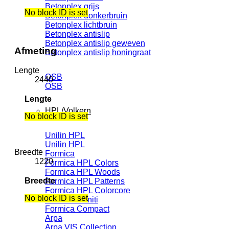
Betonplex grijs
No block ID is set
Betonplex donkerbruin
Betonplex lichtbruin
Betonplex antislip
Betonplex antislip geweven
Afmeting
Betonplex antislip honingraat
Lengte
OSB
2440
OSB
Lengte
HPL/Volkern
No block ID is set
Unilin HPL
Unilin HPL
Breedte
Formica
1220
Formica HPL Colors
Formica HPL Woods
Breedte
Formica HPL Patterns
Formica HPL Colorcore
No block ID is set
Formica Infiniti
Formica Compact
Arpa
Arpa VIS Collection