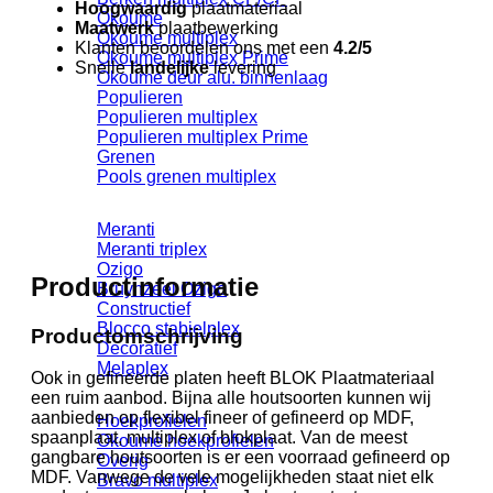
Hoogwaardig
plaatmateriaal
Okoume
Maatwerk
plaatbewerking
Okoume multiplex
Klanten beoordelen ons met een
4.2/5
Okoume multiplex Prime
Snelle
landelijke
levering
Okoume deur alu. binnenlaag
Populieren
Populieren multiplex
Populieren multiplex Prime
Grenen
Pools grenen multiplex
Meranti
Meranti triplex
Ozigo
Productinformatie
Bruynzeel Ozigo
Constructief
Blocco stabielplex
Productomschrijving
Decoratief
Melaplex
Ook in gefineerde platen heeft BLOK Plaatmateriaal
een ruim aanbod. Bijna alle houtsoorten kunnen wij
aanbieden op flexibel fineer of gefineerd op MDF,
Hoekprofielen
spaanplaat, multiplex of blokplaat. Van de meest
Okoume hoekprofielen
gangbare houtsoorten is er een voorraad gefineerd op
Overig
MDF. Vanwege de vele mogelijkheden staat niet elk
Bravo multiplex