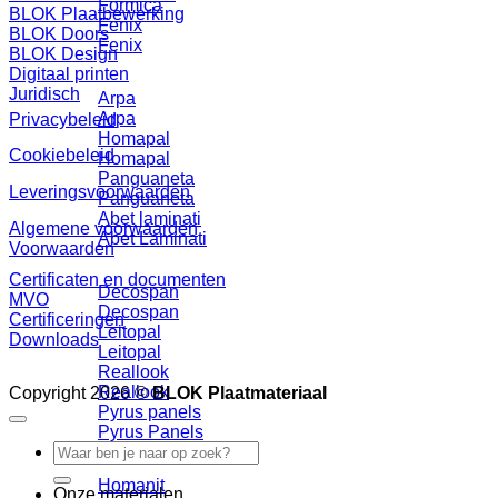
Formica
BLOK Plaatbewerking
Fenix
BLOK Doors
Fenix
BLOK Design
Digitaal printen
Juridisch
Arpa
Arpa
Privacybeleid
Homapal
Cookiebeleid
Homapal
Panguaneta
Leveringsvoorwaarden
Panguaneta
Abet laminati
Algemene voorwaarden
Abet Laminati
Voorwaarden
Certificaten en documenten
Decospan
MVO
Decospan
Certificeringen
Leitopal
Downloads
Leitopal
Reallook
Reallook
Copyright 2026 ©
BLOK Plaatmateriaal
Pyrus panels
Pyrus Panels
Zoeken
naar:
Homanit
Onze materialen