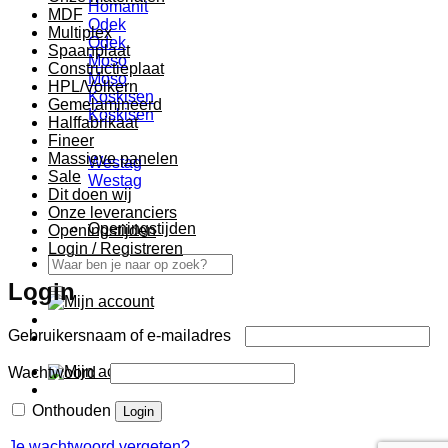
Homanit
MDF
Odek
Multiplex
Odek
Spaanplaat
Moso
Constructieplaat
Moso
HPL/Volkern
Koskisen
Gemelamineerd
Koskisen
Halffabrikaat
Fineer
Massieve panelen
Westag
Sale
Westag
Dit doen wij
Onze leveranciers
Openingstijden
Openingstijden
Login / Registreren
Zoeken
naar:
Login
Vereist
Gebruikersnaam of e-mailadres
Vereist
Wachtwoord
Onthouden
Login
Je wachtwoord vergeten?