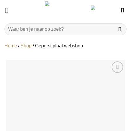
Ga
naar
inhoud
Zoeken
naar:
Home
/
Shop
/
Geperst plaat webshop