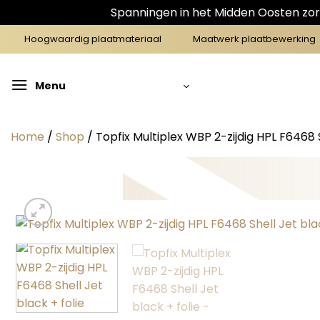
Spanningen in het Midden Oosten zorg
Ga
Hoogwaardig plaatmateriaal
Maatwerk plaatbewerking
naar
inhoud
Menu
Home
/
Shop
/
Topfix Multiplex WBP 2-zijdig HPL F6468 S