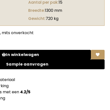
Aantal per pak:
15
Breedte:
1300 mm
Gewicht:
720 kg
, mits onverkocht
ig HPL F6468 Shell Jet black + folie aantal
In winkelwagen
Sample aanvragen
teriaal
king
ns met een
4.2/5
ing