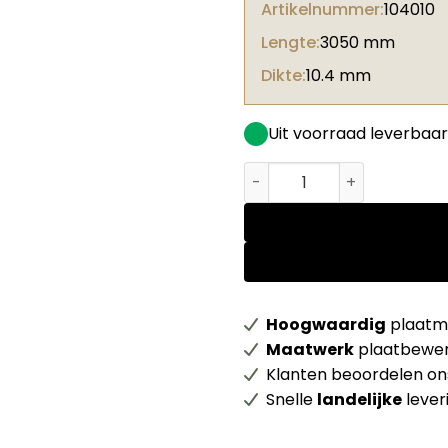
Artikelnummer:
104010
Lengte:
3050 mm
Dikte:
10.4 mm
Uit voorraad leverbaar
Topfix Multiplex WBP 2-zijd
Hoogwaardig
plaatma
Maatwerk
plaatbewer
Klanten beoordelen o
Snelle
landelijke
lever