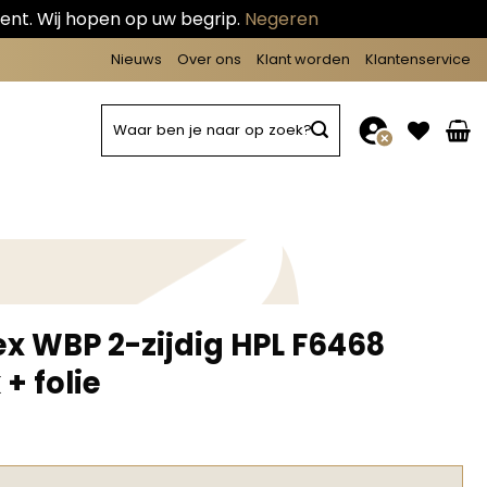
ent. Wij hopen op uw begrip.
Negeren
Nieuws
Over ons
Klant worden
Klantenservice
Zoeken
naar:
ex WBP 2-zijdig HPL F6468
 + folie