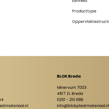
Eenheid
Producttype
Oppervlaktestruct
BLOK Breda
8
Minervum 7003
4817 ZL Breda
54
0251 - 210 698
atmateriaal.nl
info@blokplaatmateriaal.n