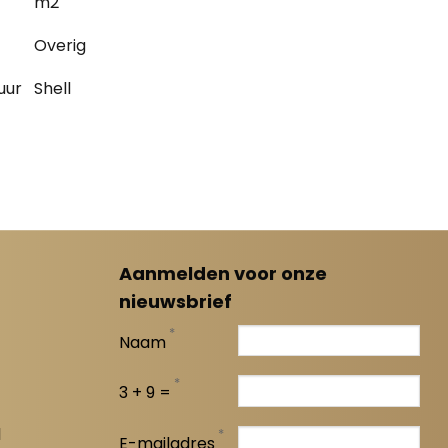
m2
Overig
uur
Shell
Aanmelden voor onze
nieuwsbrief
*
Naam
*
3 + 9 =
l
*
E-mailadres