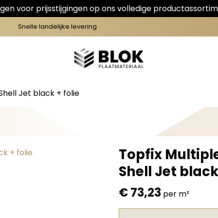
en voor prijsstijgingen op ons volledige productassortim
Snelle landelijke levering
hell Jet black + folie
Topfix Multipl
Shell Jet black
€
73,23
per m²