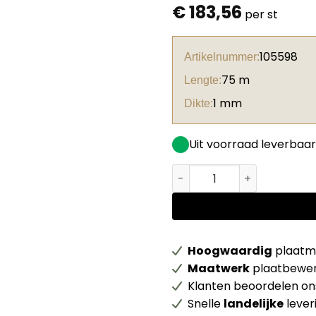
€
183,56
per st
105598
Artikelnummer:
75 m
Lengte:
1 mm
Dikte:
Uit voorraad leverbaar
Unilin ABS kantenband 0H
Hoogwaardig
plaatma
Maatwerk
plaatbewer
Klanten beoordelen o
Snelle
landelijke
lever