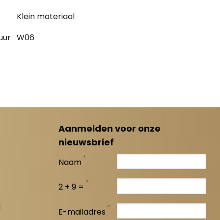
Klein materiaal
uur
W06
Aanmelden voor onze
nieuwsbrief
*
Naam
*
2 + 9 =
l
*
E-mailadres