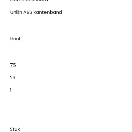
Unilin ABS kantenband
g
Hout
75
23
1
Stuk