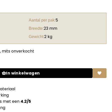
5
Aantal per pak:
23 mm
Breedte:
2 kg
Gewicht:
, mits onverkocht
251 W06 Lorenzo walnut medium brown zonder lijm aantal
In winkelwagen
teriaal
king
ns met een
4.2/5
ing