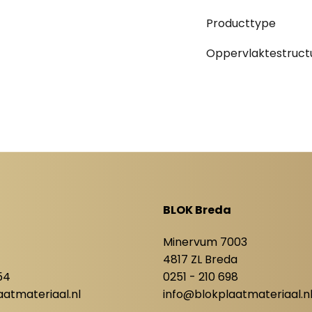
Producttype
Oppervlaktestruct
BLOK Breda
8
Minervum 7003
4817 ZL Breda
54
0251 - 210 698
atmateriaal.nl
info@blokplaatmateriaal.n