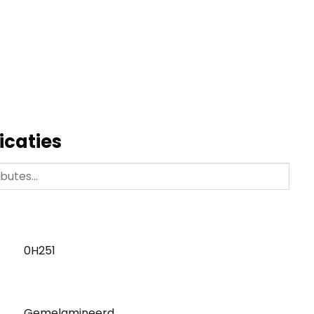
icaties
0H251
Gemelamineerd