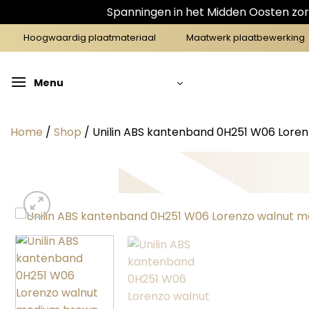
Spanningen in het Midden Oosten zorg
Ga
Hoogwaardig plaatmateriaal
Maatwerk plaatbewerking
naar
inhoud
Menu
Home
/
Shop
/
Unilin ABS kantenband 0H251 W06 Loren