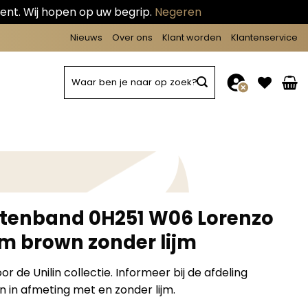
ent. Wij hopen op uw begrip.
Negeren
Nieuws
Over ons
Klant worden
Klantenservice
Zoeken
naar:
ntenband 0H251 W06 Lorenzo
m brown zonder lijm
 de Unilin collectie. Informeer bij de afdeling
 in afmeting met en zonder lijm.