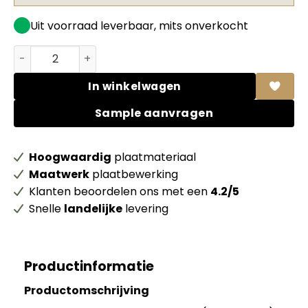
Uit voorraad leverbaar, mits onverkocht
Unilin Clicwall MDF FR 00625 CST Silicon 70% PEFC gece
In winkelwagen
Sample aanvragen
Hoogwaardig
plaatmateriaal
Maatwerk
plaatbewerking
Klanten beoordelen ons met een
4.2/5
Snelle
landelijke
levering
Productinformatie
Productomschrijving