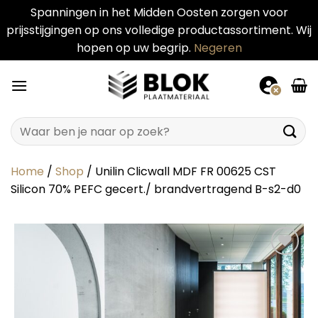
Spanningen in het Midden Oosten zorgen voor
prijsstijgingen op ons volledige productassortiment. Wij
hopen op uw begrip.
Negeren
Ga
naar
inhoud
Zoeken
naar:
Home
/
Shop
/
Unilin Clicwall MDF FR 00625 CST
Silicon 70% PEFC gecert./ brandvertragend B-s2-d0