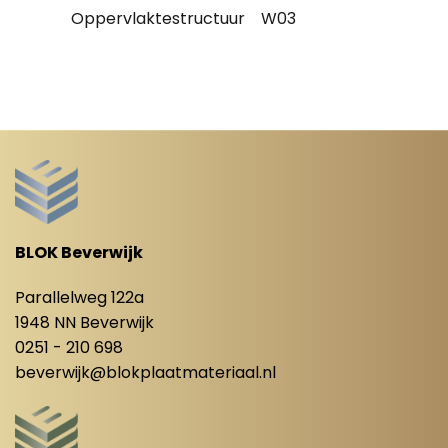
Oppervlaktestructuur
W03
BLOK Beverwijk
Parallelweg 122a
1948 NN Beverwijk
0251 - 210 698
beverwijk@blokplaatmateriaal.nl