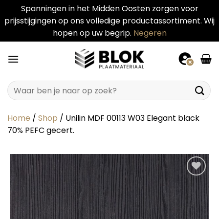
Spanningen in het Midden Oosten zorgen voor
prijsstijgingen op ons volledige productassortiment. Wij
hopen op uw begrip.
Negeren
Ga
naar
inhoud
Zoeken
naar:
Home
/
Shop
/
Unilin MDF 00113 W03 Elegant black
70% PEFC gecert.