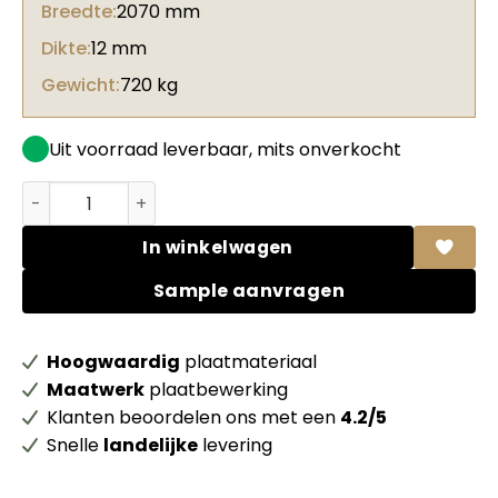
Breedte:
2070 mm
Dikte:
12 mm
Gewicht:
720 kg
Uit voorraad leverbaar, mits onverkocht
Unilin MDF 00113 W03 Elegant black 70% PEFC gecert. aa
In winkelwagen
Sample aanvragen
Hoogwaardig
plaatmateriaal
Maatwerk
plaatbewerking
Klanten beoordelen ons met een
4.2/5
Snelle
landelijke
levering