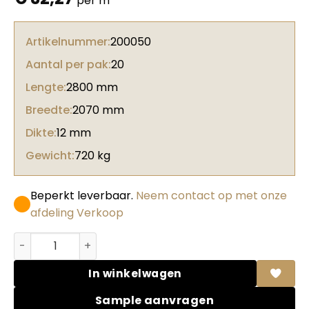
per m²
Artikelnummer:
200050
Aantal per pak:
20
Lengte:
2800 mm
Breedte:
2070 mm
Dikte:
12 mm
Gewicht:
720 kg
Beperkt leverbaar.
Neem contact op met onze
afdeling Verkoop
Unilin MDF 0H378 BST Garonne oak 70% PEFC gecert. aan
In winkelwagen
Sample aanvragen