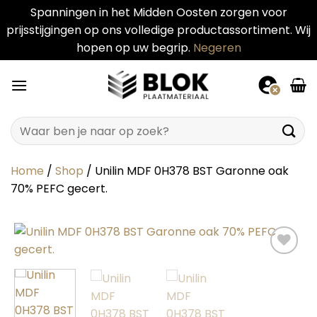
Spanningen in het Midden Oosten zorgen voor
prijsstijgingen op ons volledige productassortiment. Wij
hopen op uw begrip.
Negeren
Ga
naar
inhoud
Zoeken
naar:
Home
/
Shop
/
Unilin MDF 0H378 BST Garonne oak
70% PEFC gecert.