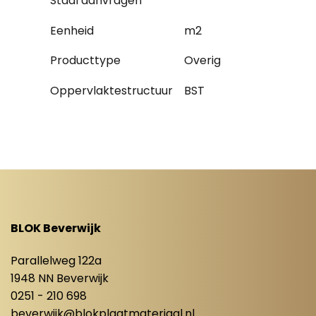
Staal aanvragen
Eenheid
m2
Producttype
Overig
Oppervlaktestructuur
BST
BLOK Beverwijk
Parallelweg 122a
1948 NN Beverwijk
0251 - 210 698
beverwijk@blokplaatmateriaal.nl