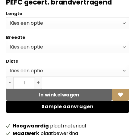
PEFC gecert. brandvertragend
Lengte
Breedte
Dikte
Unilin MDF Fibralux FR B-s2-d0 70% PEFC gecert. brandv
In winkelwagen
Sample aanvragen
Hoogwaardig
plaatmateriaal
Maatwerk
plaatbewerking