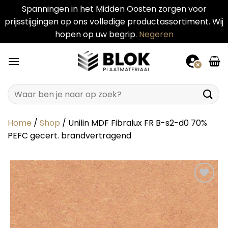
Spanningen in het Midden Oosten zorgen voor
prijsstijgingen op ons volledige productassortiment. Wij
hopen op uw begrip.
Negeren
Ga
naar
inhoud
Zoeken
naar:
Home
/
Shop
/
Unilin MDF Fibralux FR B-s2-d0 70%
PEFC gecert. brandvertragend