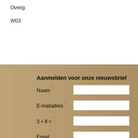
Overig
W03
Aanmelden voor onze nieuwsbrief
*
Naam
*
E-mailadres
*
3 + 8 =
Email