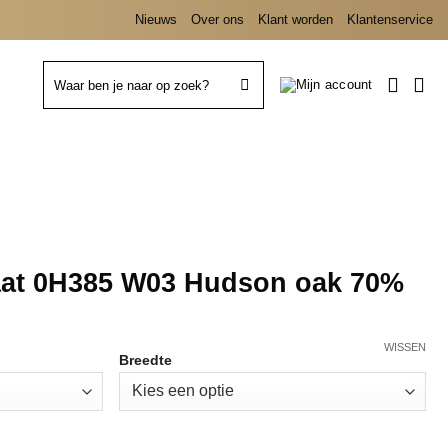
Nieuws
Over ons
Klant worden
Klantenservice
Zoeken
naar:
aat 0H385 W03 Hudson oak 70%
WISSEN
Breedte