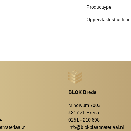
Producttype
Oppervlaktestructuur
BLOK Breda
Minervum 7003
4817 ZL Breda
4
0251 - 210 698
materiaal.nl
info@blokplaatmateriaal.nl