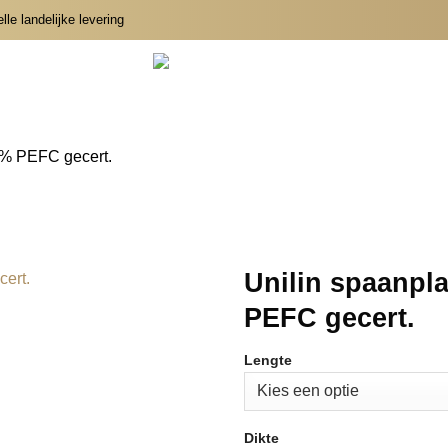
le landelijke levering
% PEFC gecert.
Unilin spaanpl
PEFC gecert.
Lengte
Dikte