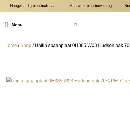
Ga
Hoogwaardig plaatmateriaal
Maatwerk plaatbewerking
Snel
naar
inhoud
Menu
Home
/
Shop
/
Unilin spaanplaat 0H385 W03 Hudson oak 70