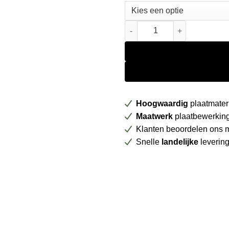
Unilin spaanplaat 0H385 W03
Hoogwaardig
plaatmater
Maatwerk
plaatbewerkin
Klanten beoordelen ons 
Snelle
landelijke
leverin