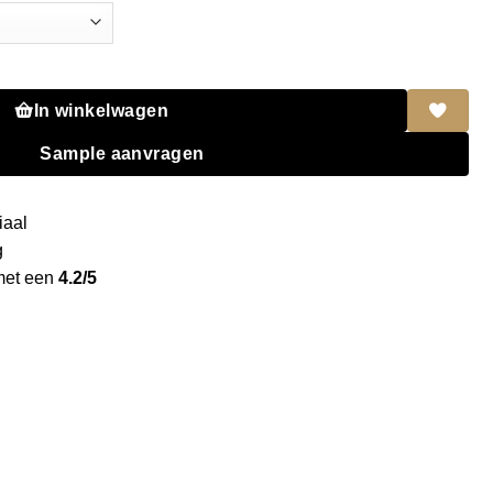
 Hudson oak 70% PEFC gecert. aantal
In winkelwagen
Sample aanvragen
iaal
g
met een
4.2/5
g