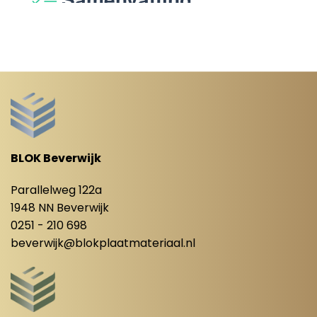
BLOK Beverwijk
Parallelweg 122a
1948 NN Beverwijk
0251 - 210 698
beverwijk@blokplaatmateriaal.nl