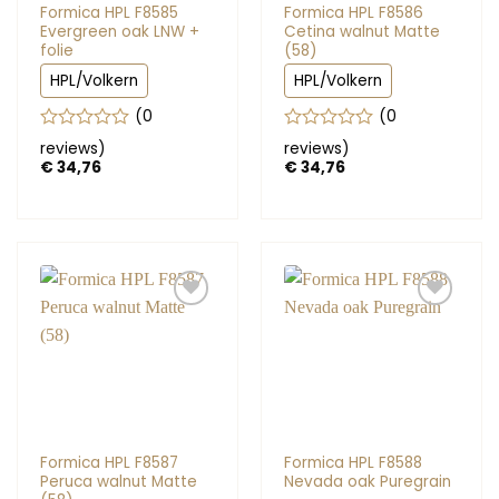
Formica HPL F8585
Formica HPL F8586
Evergreen oak LNW +
Cetina walnut Matte
folie
(58)
HPL/Volkern
HPL/Volkern
(0
(0
Gewaardeerd
Gewaardeerd
reviews
)
reviews
)
0
0
€
34,76
€
34,76
uit
uit
5
5
Formica HPL F8587
Formica HPL F8588
Peruca walnut Matte
Nevada oak Puregrain