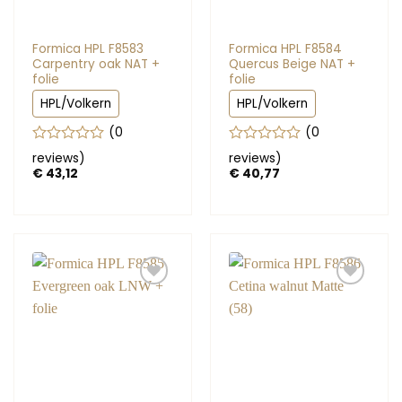
Formica HPL F8583
Formica HPL F8584
Carpentry oak NAT +
Quercus Beige NAT +
folie
folie
HPL/Volkern
HPL/Volkern
(0
(0
Gewaardeerd
Gewaardeerd
reviews
)
reviews
)
0
0
€
43,12
€
40,77
uit
uit
5
5