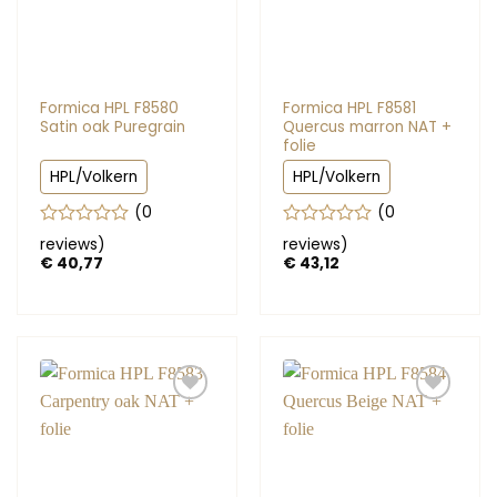
Formica HPL F8580
Formica HPL F8581
Satin oak Puregrain
Quercus marron NAT +
folie
HPL/Volkern
HPL/Volkern
(0
(0
Gewaardeerd
Gewaardeerd
reviews
)
reviews
)
0
0
€
40,77
€
43,12
uit
uit
5
5