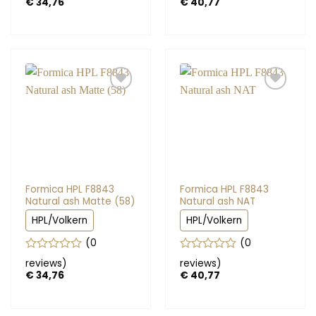
€
34,76
€
40,77
uit
uit
5
5
Formica HPL F8843
Formica HPL F8843
Natural ash Matte (58)
Natural ash NAT
HPL/Volkern
HPL/Volkern
(0
(0
Gewaardeerd
Gewaardeerd
reviews
)
reviews
)
0
0
€
34,76
€
40,77
uit
uit
5
5