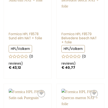
Formica HPL F8578
Formica HPL F8579
Sund elm NAT + folie
Belvedere beech NAT
+ folie
HPL/Volkern
HPL/Volkern
(0
(0
Gewaardeerd
Gewaardeerd
reviews
)
reviews
)
0
0
€
43,12
€
40,77
uit
uit
5
5