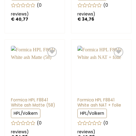
(0
(0
Gewaardeerd
Gewaardeerd
reviews
)
reviews
)
0
0
€
40,77
€
34,76
uit
uit
5
5
Formica HPL F8841
Formica HPL F8841
White ash Matte (58)
White ash NAT + folie
HPL/Volkern
HPL/Volkern
(0
(0
Gewaardeerd
Gewaardeerd
reviews
)
reviews
)
0
0