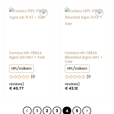
Formica HPL F8844
Formica HPL F8845
Aged ash NAT + folie
Bleached legno NAT +
folie
HPL/Volkern
HPL/Volkern
(0
(0
Gewaardeerd
Gewaardeerd
reviews
)
reviews
)
0
0
€
40,77
€
43,12
uit
uit
5
5
1
2
3
4
5