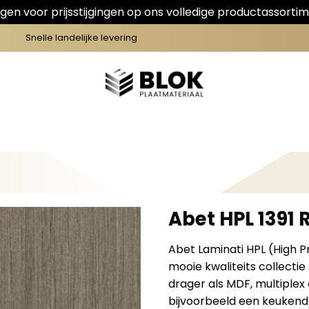
en voor prijsstijgingen op ons volledige productassortim
Snelle landelijke levering
Abet HPL 1391
Abet Laminati HPL (High P
mooie kwaliteits collectie
drager als MDF, multiplex
bijvoorbeeld een keukende