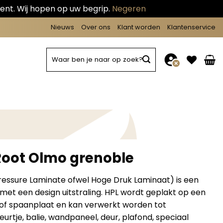
ent. Wij hopen op uw begrip.
Negeren
Nieuws
Over ons
Klant worden
Klantenservice
Zoeken
naar:
 Root Olmo grenoble
ressure Laminate ofwel Hoge Druk Laminaat) is een
 met een design uitstraling. HPL wordt geplakt op een
 of spaanplaat en kan verwerkt worden tot
urtje, balie, wandpaneel, deur, plafond, speciaal