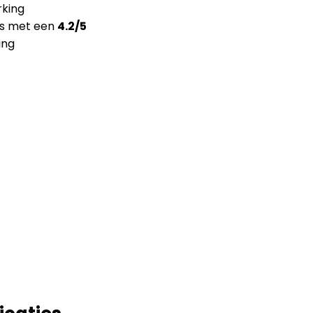
king
ns met een
4.2/5
ing