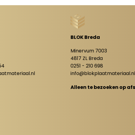
BLOK Breda
8
Minervum 7003
4817 ZL Breda
54
0251 - 210 698
atmateriaal.nl
info@blokplaatmateriaal.n
Alleen te bezoeken op af