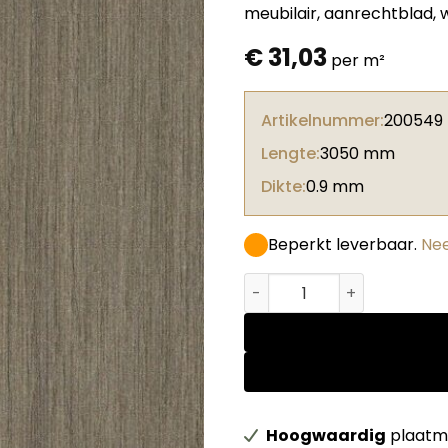
meubilair, aanrechtblad,
€
31,03
per m²
Artikelnummer:
200549
Lengte:
3050 mm
Dikte:
0.9 mm
Beperkt leverbaar.
Nee
Abet HPL 1391 Root Olmo g
Hoogwaardig
plaatma