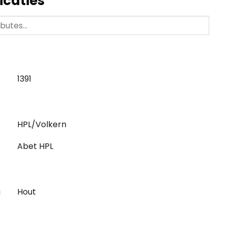
icaties
1391
HPL/Volkern
Abet HPL
g
Hout