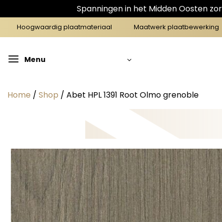
Spanningen in het Midden Oosten zorg
Ga
Hoogwaardig plaatmateriaal
Maatwerk plaatbewerking
naar
inhoud
Menu
Home
/
Shop
/
Abet HPL 1391 Root Olmo grenoble