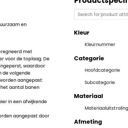
Productspecif
 duurzaam en
Kleur
Kleurnummer
mpregneerd met
Categorie
er voor de toplaag. De
engeperst, waardoor
Hoofdcategorie
n de volgende
 worden aangepast:
Subcategorie
 het aantal banen
Materiaal
er in een afwijkende
Materiaaluitstralin
worden aangepast door
Afmeting