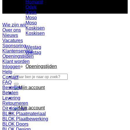
Homanit
Odek
Odek
Moso
Moso
Wie zijn wij
Koskisen
Over ons
Koskisen
Nieuws
Vacatures
Sponsoring
Westag
Klantenservice
Westag
Openingstijden
Klant worden
Openingstijden
Inloggen
Help
Zoeken
Contact
naar:
FAQ
Bestellen
Betalen
Levering
Retourneren
Dit doen wij
BLOK Plaatmateriaal
BLOK Plaatbewerking
BLOK Doors
BLOK Design