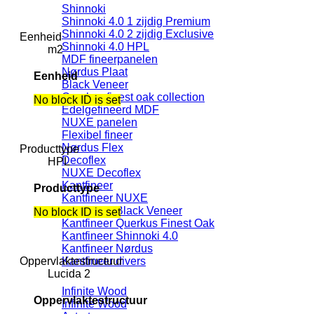
Shinnoki
Shinnoki 4.0 1 zijdig Premium
Shinnoki 4.0 2 zijdig Exclusive
Eenheid
Shinnoki 4.0 HPL
m2
MDF fineerpanelen
Nørdus Plaat
Eenheid
Black Veneer
Querkus finest oak collection
No block ID is set
Edelgefineerd MDF
NUXE panelen
Flexibel fineer
Nørdus Flex
Producttype
Decoflex
HPL
NUXE Decoflex
Kantfineer
Producttype
Kantfineer NUXE
Kantfineer Black Veneer
No block ID is set
Kantfineer Querkus Finest Oak
Kantfineer Shinnoki 4.0
Kantfineer Nørdus
Oppervlaktestructuur
Kantfineer divers
Lucida 2
Infinite Wood
Oppervlaktestructuur
Infinite Wood