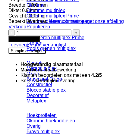
Breedte:
1300 mm
Okoume
Dikte:
0.9 mm
Okoume multiplex
Gewicht:
1200 kg
Okoume multiplex Prime
Beperkt leverbaar.
Neem contact op met onze afdeling
Okoume deur alu. binnenlaag
Verkoop
Populieren
Abet
Populieren multiplex
HPL
Populieren multiplex Prime
In winkelwagen
1850
Grenen
Toevoegen aan verlanglijst
Lucida
Pools grenen multiplex
Sample aanvragen
2
Lime
Meranti
+
Hoogwaardig
plaatmateriaal
Meranti triplex
folie
Maatwerk
plaatbewerking
Ozigo
aantal
Klanten beoordelen ons met een
4.2/5
Bruynzeel Ozigo
Snelle
landelijke
levering
Constructief
Blocco stabielplex
Decoratief
Melaplex
Hoekprofielen
Okoume hoekprofielen
Overig
Bravo multiplex