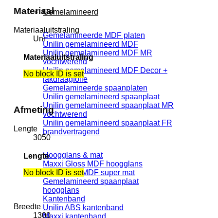
Materiaal
Gemelamineerd
Materiaaluitstraling
Gemelamineerde MDF platen
Uni
Unilin gemelamineerd MDF
Unilin gemelamineerd MDF MR
Materiaaluitstraling
vochtwerend
Unilin gemelamineerd MDF Decor +
No block ID is set
lakdraagfolie
Gemelamineerde spaanplaten
Unilin gemelamineerd spaanplaat
Unilin gemelamineerd spaanplaat MR
Afmeting
vochtwerend
Unilin gemelamineerd spaanplaat FR
Lengte
brandvertragend
3050
Hoogglans & mat
Lengte
Maxxi Gloss MDF hoogglans
Maxxi Matt MDF super mat
No block ID is set
Gemelamineerd spaanplaat
hoogglans
Kantenband
Breedte
Unilin ABS kantenband
1300
Maxxi kantenband