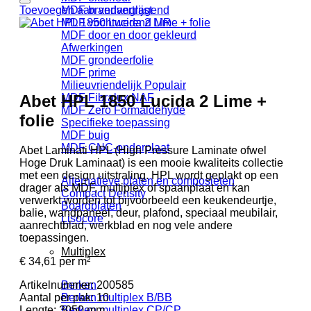
Toevoegen aan verlanglijst
MDF brandvertragend
MDF vochtwerend MR
MDF door en door gekleurd
Afwerkingen
MDF grondeerfolie
MDF prime
Milieuvriendelijk
Abet HPL 1850 Lucida 2 Lime +
MDF Fibralux NAF
MDF Zero Formaldehyde
folie
Specifieke toepassing
MDF buig
MDF CNC-onderplaat
Abet Laminati HPL (High Pressure Laminate ofwel
Hoge Druk Laminaat) is een mooie kwaliteits collectie
met een design uitstraling. HPL wordt geplakt op een
Alternatieve platen en composieten
drager als MDF, multiplex of spaanplaat en kan
Compact Density
verwerkt worden tot bijvoorbeeld een keukendeurtje,
Boardplaten
balie, wandpaneel, deur, plafond, speciaal meubilair,
Lisocore
aanrechtblad, werkblad en nog vele andere
toepassingen.
Multiplex
€
34,61
per m²
Artikelnummer:
200585
Berken
Aantal per pak:
10
Berken multiplex B/BB
Lengte:
3050 mm
Berken multiplex CP/CP