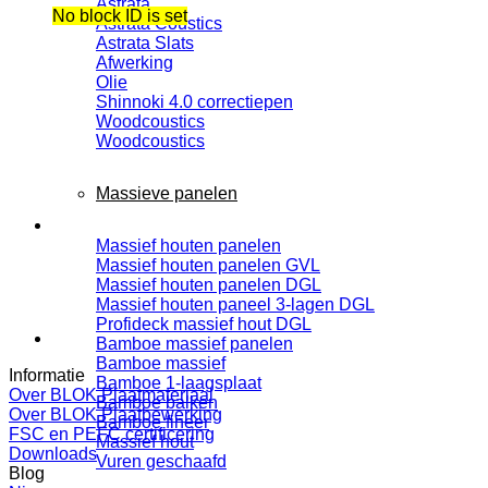
Astrata
No block ID is set
Astrata Coustics
Astrata Slats
Afwerking
Olie
Shinnoki 4.0 correctiepen
Woodcoustics
Woodcoustics
Massieve panelen
Massief houten panelen
Massief houten panelen GVL
Massief houten panelen DGL
Massief houten paneel 3-lagen DGL
Profideck massief hout DGL
Bamboe massief panelen
Bamboe massief
Informatie
Bamboe 1-laagsplaat
Over BLOK Plaatmateriaal
Bamboe balken
Over BLOK Plaatbewerking
Bamboe fineer
FSC en PEFC certificering
Massief hout
Downloads
Vuren geschaafd
Blog