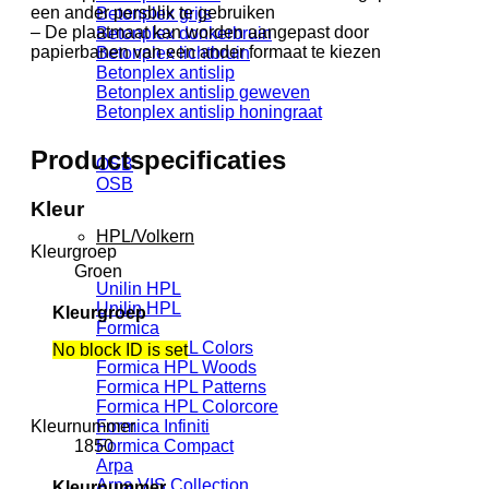
een ander persblik te gebruiken
Betonplex grijs
– De plaatmaat kan worden aangepast door
Betonplex donkerbruin
papierbanen van een ander formaat te kiezen
Betonplex lichtbruin
Betonplex antislip
Betonplex antislip geweven
Betonplex antislip honingraat
Productspecificaties
OSB
OSB
Kleur
HPL/Volkern
Kleurgroep
Groen
Unilin HPL
Unilin HPL
Kleurgroep
Formica
Formica HPL Colors
No block ID is set
Formica HPL Woods
Formica HPL Patterns
Formica HPL Colorcore
Kleurnummer
Formica Infiniti
1850
Formica Compact
Arpa
Arpa VIS Collection
Kleurnummer