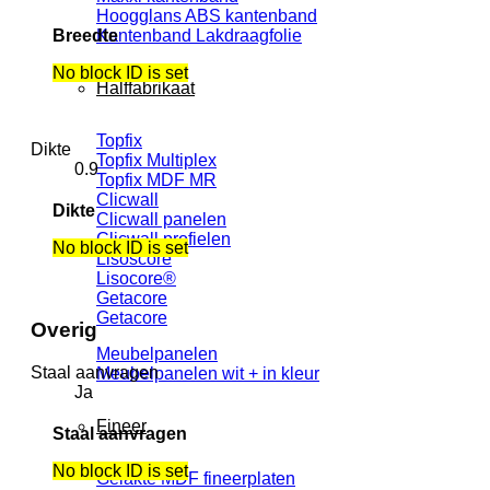
Hoogglans ABS kantenband
Kantenband Lakdraagfolie
Breedte
No block ID is set
Halffabrikaat
Topfix
Dikte
Topfix Multiplex
0.9
Topfix MDF MR
Clicwall
Dikte
Clicwall panelen
Clicwall profielen
No block ID is set
Lisoscore
Lisocore®
Getacore
Getacore
Overig
Meubelpanelen
Staal aanvragen
Meubelpanelen wit + in kleur
Ja
Fineer
Staal aanvragen
No block ID is set
Gelakte MDF fineerplaten