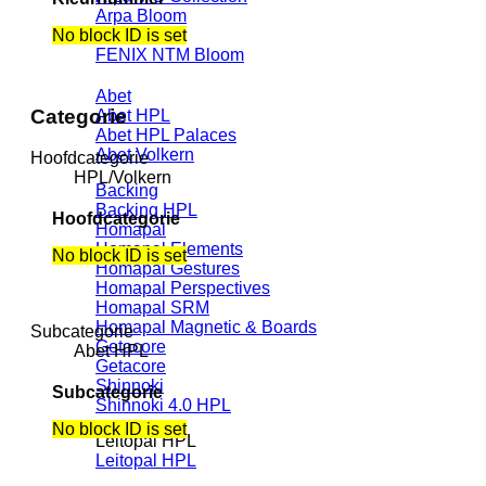
Arpa Bloom
No block ID is set
Arpa Tuet
FENIX NTM Bloom
Abet
Categorie
Abet HPL
Abet HPL Palaces
Abet Volkern
Hoofdcategorie
HPL/Volkern
Backing
Backing HPL
Hoofdcategorie
Homapal
Homapal Elements
No block ID is set
Homapal Gestures
Homapal Perspectives
Homapal SRM
Homapal Magnetic & Boards
Subcategorie
Getacore
Abet HPL
Getacore
Shinnoki
Subcategorie
Shinnoki 4.0 HPL
No block ID is set
Leitopal HPL
Leitopal HPL