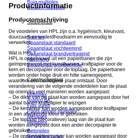
Buig multiplex
Productinformatie
Beuken multiplex
Productomschrijving
Spaanplaat
De voordelen van HPL zijn o.a. hygiënisch, kleurvast,
duurzaam en onderdhoudsarm en eenvoudig te
Soorten
verwerken
Spaanplaat standaard
Spaanplaat vochtwerend
Wat is HPL?
Spaanplaat brandvertragend
HPL is opgebouwd uit een papierbanen die zijn
Afwerking
geïmpregneerd met kunstharsen, kraftpapier voor de
Spaanplaat grondeerfolie
kern en decorpapier voor de toplaag. De papierbanen
worden onder hoge druk en hitte samengeperst,
Constructieplaat
waardoor een homogene plaat ontstaat. Door
verandering van de volgende onderdelen kan de plaat
op oneindig veel manieren worden aangepast:
Multiplex
– De dikte van de plaat kan worden aangepast door het
Arauco B/C
aantal banen kraftpapier te wijzigen
Fins vuren
– De kernkleur kan worden aangepast door kraftpapier
Pools grenen multiplex
in een afwijkende kleur te gebruiken
Melaplex
– De toplaag (decoratieve) laag van de plaat kan
Melaplex
worden aangepast door een ander decorpapier te
gebruiken
Betonplex
– De oppervlaktestructuur kan worden aangepast door
Betonplex zwart