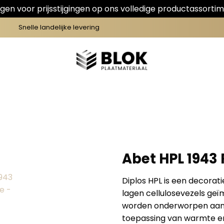
en voor prijsstijgingen op ons volledige productassortim
Snelle landelijke levering
Abet HPL 1943
Diplos HPL is een decorat
lagen cellulosevezels ge
worden onderworpen aan e
toepassing van warmte en