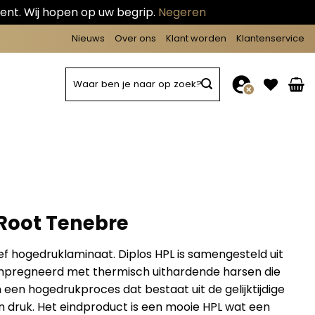
ent. Wij hopen op uw begrip.
Negeren
Nieuws
Over ons
Klant worden
Klantenservice
Zoeken
naar:
 Root Tenebre
ief hogedruklaminaat. Diplos HPL is samengesteld uit
ïmpregneerd met thermisch uithardende harsen die
en hogedrukproces dat bestaat uit de gelijktijdige
 druk. Het eindproduct is een mooie HPL wat een