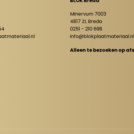
BLOK Breda
8
Minervum 7003
4817 ZL Breda
54
0251 - 210 698
atmateriaal.nl
info@blokplaatmateriaal.n
Alleen te bezoeken op af