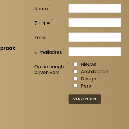
*
Naam
*
7 + 4 =
l
Email
spraak
*
E-mailadres
*
Nieuws
Op de hoogte
Architecten
blijven van:
Design
Pers