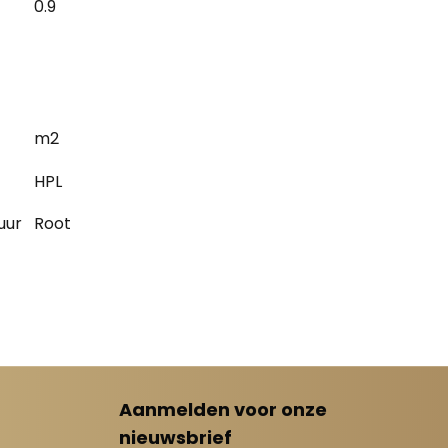
0.9
m2
HPL
uur
Root
Aanmelden voor onze
nieuwsbrief