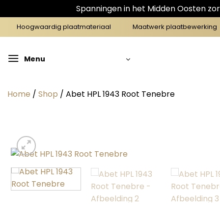
Spanningen in het Midden Oosten zorg
Ga
Hoogwaardig plaatmateriaal
Maatwerk plaatbewerking
naar
inhoud
Menu
Home
/
Shop
/
Abet HPL 1943 Root Tenebre