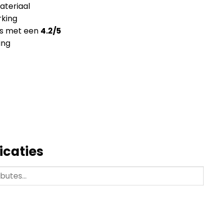
teriaal
king
ns met een
4.2/5
ing
icaties