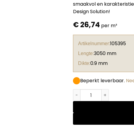
smaakvol en karakteristiek
Design Solution!
€
26,74
per m²
105395
Artikelnummer:
3050 mm
Lengte:
0.9 mm
Dikte:
Beperkt leverbaar.
Nee
Abet HPL 1943 Root Tenebr