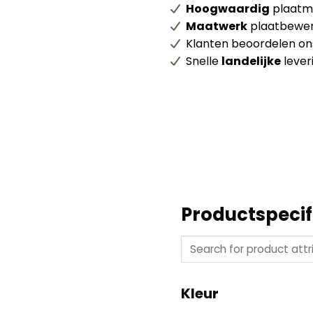
Hoogwaardig
plaatma
Maatwerk
plaatbewer
Klanten beoordelen o
Snelle
landelijke
lever
Productspecif
Kleur