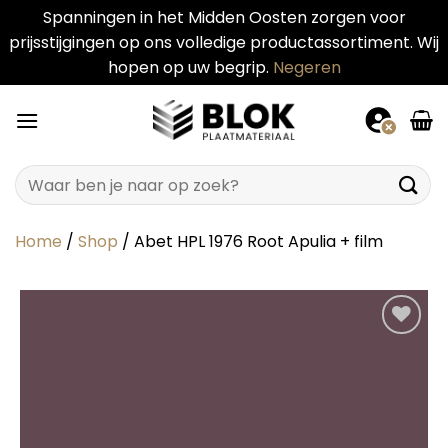
Spanningen in het Midden Oosten zorgen voor
prijsstijgingen op ons volledige productassortiment. Wij
hopen op uw begrip.
Negeren
Ga
naar
inhoud
Zoeken
naar:
Home
/
Shop
/
Abet HPL 1976 Root Apulia + film