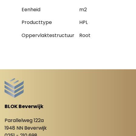
Eenheid
m2
Producttype
HPL
Oppervlaktestructuur
Root
BLOK Beverwijk
Parallelweg 122a
1948 NN Beverwijk
0251 - 210 698