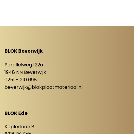
BLOK Beverwijk
Parallelweg 122a
1948 NN Beverwijk
0251 - 210 698
beverwijk@blokplaatmateriaal.nl
BLOK Ede
Keplerlaan 8