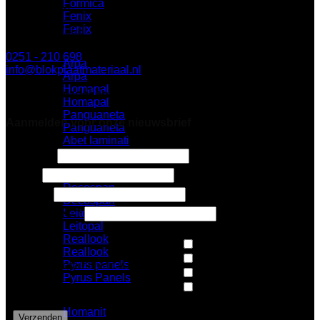
Formica
BLOK Breda
Fenix
Fenix
Minervum 7003
4817 ZL Breda
0251 - 210 698
Arpa
info@blokplaatmateriaal.nl
Arpa
Homapal
Alleen te bezoeken op afspraak
Homapal
Panguaneta
Aanmelden voor onze nieuwsbrief
Panguaneta
Abet laminati
Abet Laminati
6 + 4 =
*
Email
Decospan
Naam
*
Decospan
E-mailadres
*
Leitopal
Leitopal
Reallook
Nieuws
Reallook
Architecten
Pyrus panels
Op de hoogte blijven van:
*
Design
Pyrus Panels
Pers
Homanit