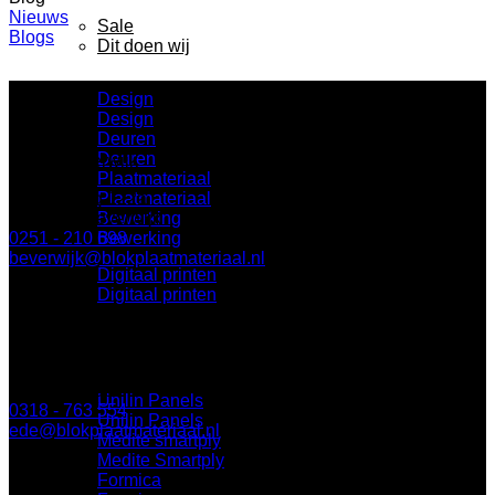
Nieuws
Sale
Blogs
Dit doen wij
Design
Design
Deuren
Deuren
BLOK Beverwijk
Plaatmateriaal
Plaatmateriaal
Parallelweg 122a
Bewerking
1948 NN Beverwijk
Bewerking
0251 - 210 698
beverwijk@blokplaatmateriaal.nl
Digitaal printen
Digitaal printen
BLOK Ede
Onze leveranciers
Keplerlaan 8
6716 BS Ede
Unilin Panels
0318 - 763 554
Unilin Panels
ede@blokplaatmateriaal.nl
Medite smartply
Medite Smartply
Formica