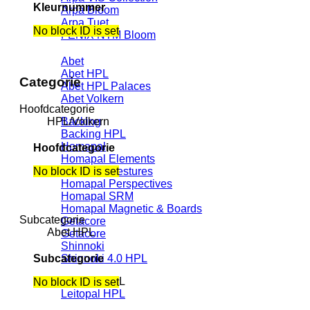
Kleurnummer
Arpa Bloom
Arpa Tuet
No block ID is set
FENIX NTM Bloom
Abet
Abet HPL
Categorie
Abet HPL Palaces
Abet Volkern
Hoofdcategorie
Backing
HPL/Volkern
Backing HPL
Homapal
Hoofdcategorie
Homapal Elements
Homapal Gestures
No block ID is set
Homapal Perspectives
Homapal SRM
Homapal Magnetic & Boards
Subcategorie
Getacore
Abet HPL
Getacore
Shinnoki
Shinnoki 4.0 HPL
Subcategorie
Leitopal HPL
No block ID is set
Leitopal HPL