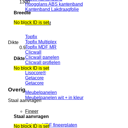
1300
Hoogglans ABS kantenband
Kantenband Lakdraagfolie
Breedte
No block ID is set
Halffabrikaat
Topfix
Topfix Multiplex
Dikte
Topfix MDF MR
0.9
Clicwall
Clicwall panelen
Dikte
Clicwall profielen
Lisoscore
No block ID is set
Lisocore®
Getacore
Getacore
Overig
Meubelpanelen
Meubelpanelen wit + in kleur
Staal aanvragen
Fineer
Staal aanvragen
Gelakte MDF fineerplaten
No block ID is set