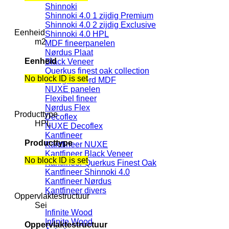
Shinnoki
Shinnoki 4.0 1 zijdig Premium
Shinnoki 4.0 2 zijdig Exclusive
Eenheid
Shinnoki 4.0 HPL
m2
MDF fineerpanelen
Nørdus Plaat
Eenheid
Black Veneer
Querkus finest oak collection
No block ID is set
Edelgefineerd MDF
NUXE panelen
Flexibel fineer
Nørdus Flex
Producttype
Decoflex
HPL
NUXE Decoflex
Kantfineer
Producttype
Kantfineer NUXE
Kantfineer Black Veneer
No block ID is set
Kantfineer Querkus Finest Oak
Kantfineer Shinnoki 4.0
Kantfineer Nørdus
Kantfineer divers
Oppervlaktestructuur
Sei
Infinite Wood
Infinite Wood
Oppervlaktestructuur