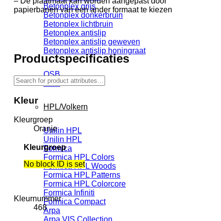
– De plaatmaat kan worden aangepast door
Betonplex grijs
papierbanen van een ander formaat te kiezen
Betonplex donkerbruin
Betonplex lichtbruin
Betonplex antislip
Betonplex antislip geweven
Betonplex antislip honingraat
Productspecificaties
OSB
OSB
Kleur
HPL/Volkern
Kleurgroep
Oranje
Unilin HPL
Unilin HPL
Kleurgroep
Formica
Formica HPL Colors
No block ID is set
Formica HPL Woods
Formica HPL Patterns
Formica HPL Colorcore
Formica Infiniti
Kleurnummer
Formica Compact
468
Arpa
Arpa VIS Collection