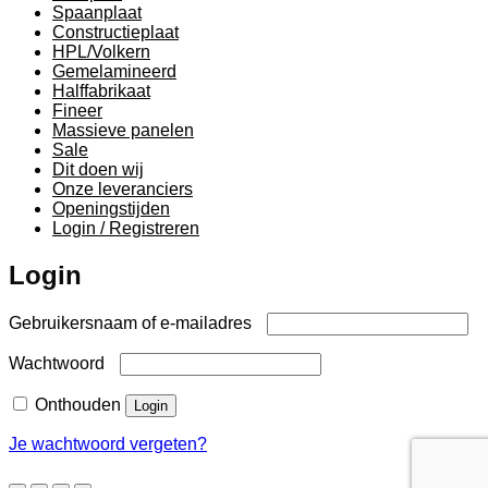
Spaanplaat
Constructieplaat
HPL/Volkern
Gemelamineerd
Halffabrikaat
Fineer
Massieve panelen
Sale
Dit doen wij
Onze leveranciers
Openingstijden
Login / Registreren
Login
Vereist
Gebruikersnaam of e-mailadres
Vereist
Wachtwoord
Onthouden
Login
Je wachtwoord vergeten?