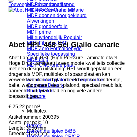
Toevoegen aan verlanglijst
MDF brandvertragend
MDF vochtwerend MR
MDF door en door gekleurd
Afwerkingen
MDF grondeerfolie
MDF prime
Milieuvriendelijk
Abet HPL 468 Sei Giallo canarie
MDF Fibralux NAF
MDF Zero Formaldehyde
Specifieke toepassing
Abet Laminati HPL (High Pressure Laminate ofwel
MDF buig
Hoge Druk Laminaat) is een mooie kwaliteits collectie
MDF CNC-onderplaat
met een design uitstraling. HPL wordt geplakt op een
drager als MDF, multiplex of spaanplaat en kan
verwerkt worden tot bijvoorbeeld een keukendeurtje,
Alternatieve platen en composieten
balie, wandpaneel, deur, plafond, speciaal meubilair,
Compact Density
aanrechtblad, werkblad en nog vele andere
Boardplaten
toepassingen.
Lisocore
€
25,22
per m²
Multiplex
Artikelnummer:
200395
Aantal per pak:
10
Berken
Lengte:
3050 mm
Berken multiplex B/BB
Breedte:
1300 mm
Berken multiplex CP/CP