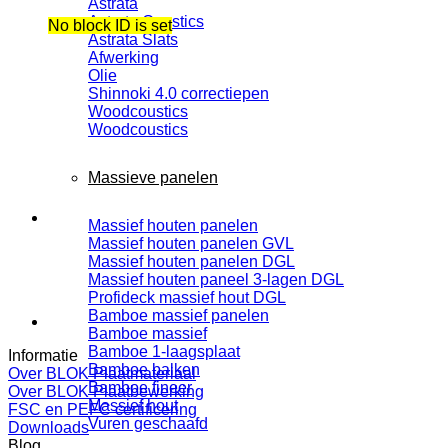
Astrata
Astrata Coustics
No block ID is set
Astrata Slats
Afwerking
Olie
Shinnoki 4.0 correctiepen
Woodcoustics
Woodcoustics
Massieve panelen
Massief houten panelen
Massief houten panelen GVL
Massief houten panelen DGL
Massief houten paneel 3-lagen DGL
Profideck massief hout DGL
Bamboe massief panelen
Bamboe massief
Bamboe 1-laagsplaat
Informatie
Bamboe balken
Over BLOK Plaatmateriaal
Bamboe fineer
Over BLOK Plaatbewerking
Massief hout
FSC en PEFC certificering
Vuren geschaafd
Downloads
Blog