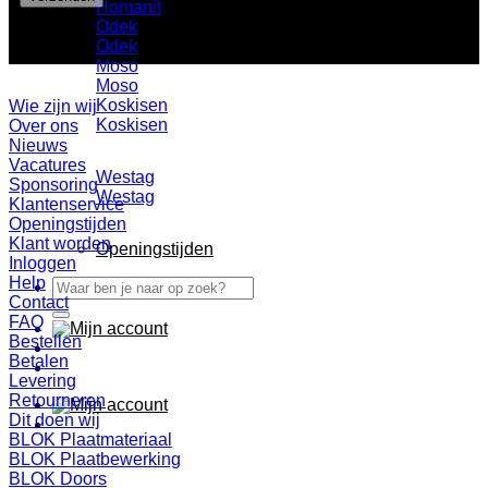
Homanit
Odek
Odek
Moso
Moso
Koskisen
Wie zijn wij
Koskisen
Over ons
Nieuws
Vacatures
Westag
Sponsoring
Westag
Klantenservice
Openingstijden
Klant worden
Openingstijden
Inloggen
Help
Zoeken
Contact
naar:
FAQ
Bestellen
Betalen
Levering
Retourneren
Dit doen wij
BLOK Plaatmateriaal
BLOK Plaatbewerking
BLOK Doors