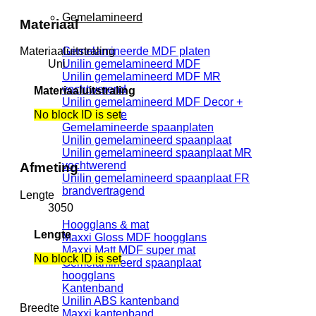
Gemelamineerd
Materiaal
Gemelamineerde MDF platen
Materiaaluitstraling
Unilin gemelamineerd MDF
Uni
Unilin gemelamineerd MDF MR
vochtwerend
Materiaaluitstraling
Unilin gemelamineerd MDF Decor +
lakdraagfolie
No block ID is set
Gemelamineerde spaanplaten
Unilin gemelamineerd spaanplaat
Unilin gemelamineerd spaanplaat MR
vochtwerend
Afmeting
Unilin gemelamineerd spaanplaat FR
brandvertragend
Lengte
3050
Hoogglans & mat
Lengte
Maxxi Gloss MDF hoogglans
Maxxi Matt MDF super mat
No block ID is set
Gemelamineerd spaanplaat
hoogglans
Kantenband
Unilin ABS kantenband
Breedte
Maxxi kantenband