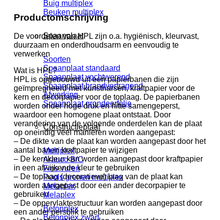
Buig multiplex
Beuken multiplex
Productomschrijving
Spaanplaat
De voordelen van HPL zijn o.a. hygiënisch, kleurvast,
duurzaam en onderdhoudsarm en eenvoudig te
verwerken
Soorten
Spaanplaat standaard
Wat is HPL?
Spaanplaat vochtwerend
HPL is opgebouwd uit een papierbanen die zijn
Spaanplaat brandvertragend
geïmpregneerd met kunstharsen, kraftpapier voor de
Afwerking
kern en decorpapier voor de toplaag. De papierbanen
Spaanplaat grondeerfolie
worden onder hoge druk en hitte samengeperst,
waardoor een homogene plaat ontstaat. Door
verandering van de volgende onderdelen kan de plaat
Constructieplaat
op oneindig veel manieren worden aangepast:
– De dikte van de plaat kan worden aangepast door het
aantal banen kraftpapier te wijzigen
Multiplex
– De kernkleur kan worden aangepast door kraftpapier
Arauco B/C
in een afwijkende kleur te gebruiken
Fins vuren
– De toplaag (decoratieve) laag van de plaat kan
Pools grenen multiplex
worden aangepast door een ander decorpapier te
Melaplex
gebruiken
Melaplex
– De oppervlaktestructuur kan worden aangepast door
Betonplex
een ander persblik te gebruiken
Betonplex zwart