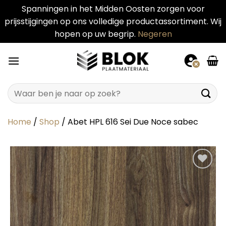
Spanningen in het Midden Oosten zorgen voor
prijsstijgingen op ons volledige productassortiment. Wij
hopen op uw begrip.
Negeren
Ga
naar
inhoud
Zoeken
naar:
Home
/
Shop
/
Abet HPL 616 Sei Due Noce sabec