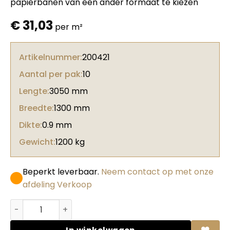
papierbanen van een ander formaat te kiezen
€
31,03
per m²
Artikelnummer:
200421
Aantal per pak:
10
Lengte:
3050 mm
Breedte:
1300 mm
Dikte:
0.9 mm
Gewicht:
1200 kg
Beperkt leverbaar.
Neem contact op met onze
afdeling Verkoop
Abet HPL 626 Grainwood Noce mondolè aantal