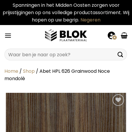
Spanningen in het Midden Oosten zorgen voor
prijsstijgingen op ons volledige productassortiment. Wij
hopen op uw begrip.
Negeren
Ga
naar
inhoud
Zoeken
naar:
Home
/
Shop
/
Abet HPL 626 Grainwood Noce
mondolè