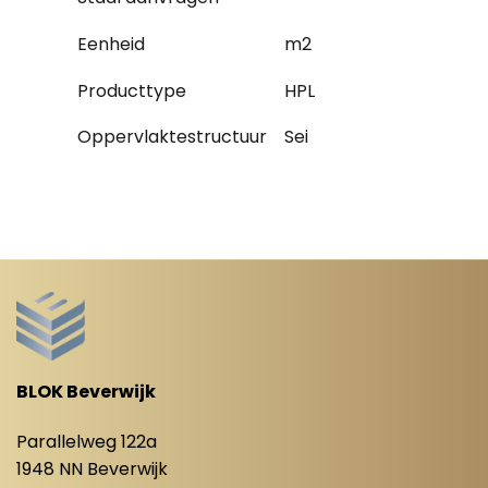
Eenheid
m2
Producttype
HPL
Oppervlaktestructuur
Sei
BLOK Beverwijk
Parallelweg 122a
1948 NN Beverwijk