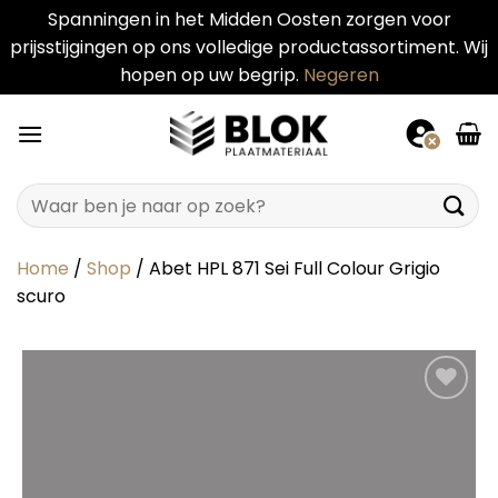
Spanningen in het Midden Oosten zorgen voor
prijsstijgingen op ons volledige productassortiment. Wij
hopen op uw begrip.
Negeren
Ga
naar
inhoud
Zoeken
naar:
Home
/
Shop
/
Abet HPL 871 Sei Full Colour Grigio
scuro