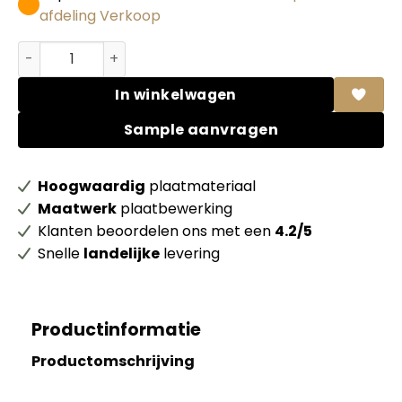
afdeling Verkoop
Abet HPL 871 Sei Full Colour Grigio scuro aantal
In winkelwagen
Sample aanvragen
Hoogwaardig
plaatmateriaal
Maatwerk
plaatbewerking
Klanten beoordelen ons met een
4.2/5
Snelle
landelijke
levering
Productinformatie
Productomschrijving