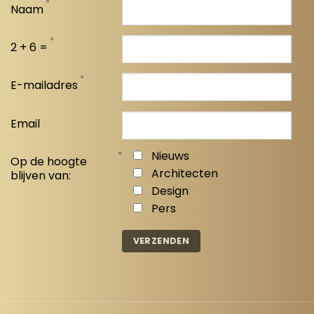
*
Naam
*
2 + 6 =
*
E-mailadres
Email
*
Nieuws
Op de hoogte
Architecten
blijven van:
Design
Pers