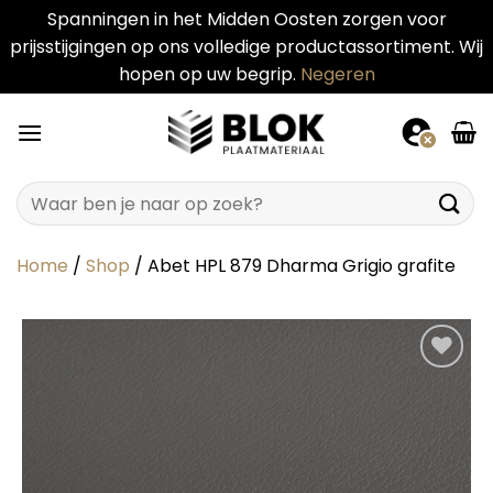
Spanningen in het Midden Oosten zorgen voor
prijsstijgingen op ons volledige productassortiment. Wij
hopen op uw begrip.
Negeren
Ga
naar
inhoud
Zoeken
naar:
Home
/
Shop
/
Abet HPL 879 Dharma Grigio grafite