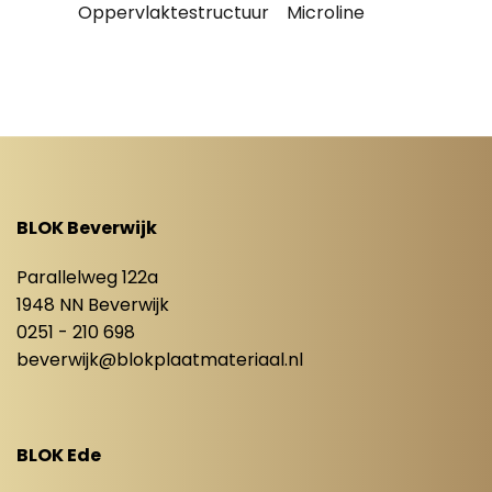
Oppervlaktestructuur
Microline
BLOK Beverwijk
Parallelweg 122a
1948 NN Beverwijk
0251 - 210 698
beverwijk@blokplaatmateriaal.nl
BLOK Ede