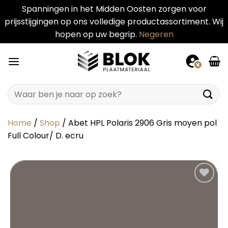
Spanningen in het Midden Oosten zorgen voor
prijsstijgingen op ons volledige productassortiment. Wij
hopen op uw begrip.
Negeren
Ga
naar
inhoud
Zoeken
naar:
Home
/
Shop
/
Abet HPL Polaris 2906 Gris moyen pol
Full Colour/ D. ecru