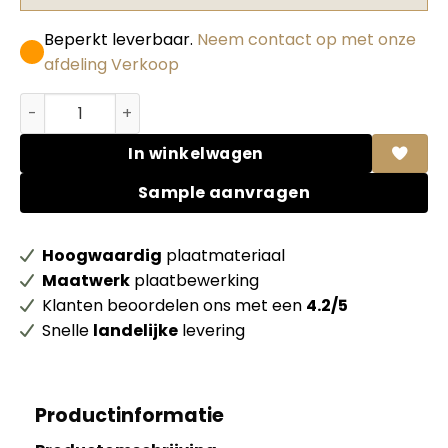
Beperkt leverbaar.
Neem contact op met onze
afdeling Verkoop
Abet HPL Polaris 2906 Gris moyen pol Full Colour/ D. ecr
In winkelwagen
Sample aanvragen
Hoogwaardig
plaatmateriaal
Maatwerk
plaatbewerking
Klanten beoordelen ons met een
4.2/5
Snelle
landelijke
levering
Productinformatie