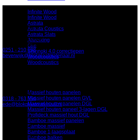
Infinite Wood
Infinite Wood
Astrata
BLOK Beverwijk
Astrata Coustics
Astrata Slats
Parallelweg 122a
Afwerking
1948 NN Beverwijk
Olie
0251 - 210 698
Shinnoki 4.0 correctiepen
beverwijk@blokplaatmateriaal.nl
Woodcoustics
Woodcoustics
BLOK Ede
Massieve panelen
Keplerlaan 8
Massief houten panelen
6716 BS Ede
Massief houten panelen GVL
0318 - 763 554
Massief houten panelen DGL
ede@blokplaatmateriaal.nl
Massief houten paneel 3-lagen DGL
Profideck massief hout DGL
Bamboe massief panelen
BLOK Breda
Bamboe massief
Bamboe 1-laagsplaat
Minervum 7003
Bamboe balken