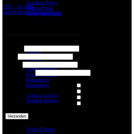
4817 ZL Breda
Bamboe fineer
0251 - 210 698
Massief hout
info@blokplaatmateriaal.nl
Vuren geschaafd
Alleen te bezoeken op afspraak
Sale
Dit doen wij
Aanmelden voor onze nieuwsbrief
Design
3 + 7 =
*
Design
Email
Deuren
Deuren
Naam
*
Plaatmateriaal
E-mailadres
*
Plaatmateriaal
Bewerking
Bewerking
Nieuws
Architecten
Op de hoogte blijven van:
*
Digitaal printen
Design
Digitaal printen
Pers
Onze leveranciers
Unilin Panels