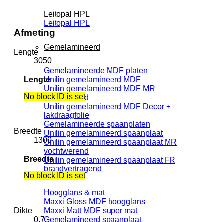
Leitopal HPL
Leitopal HPL
Afmeting
Gemelamineerd
Lengte
3050
Gemelamineerde MDF platen
Lengte
Unilin gemelamineerd MDF
Unilin gemelamineerd MDF MR
No block ID is set
vochtwerend
Unilin gemelamineerd MDF Decor +
lakdraagfolie
Gemelamineerde spaanplaten
Breedte
Unilin gemelamineerd spaanplaat
1300
Unilin gemelamineerd spaanplaat MR
vochtwerend
Breedte
Unilin gemelamineerd spaanplaat FR
brandvertragend
No block ID is set
Hoogglans & mat
Maxxi Gloss MDF hoogglans
Dikte
Maxxi Matt MDF super mat
0.7
Gemelamineerd spaanplaat