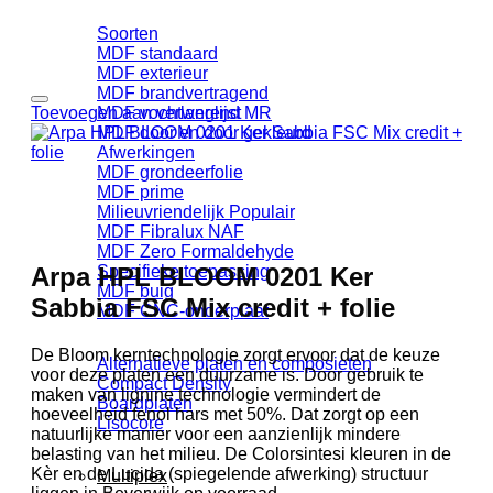
Soorten
MDF standaard
MDF exterieur
MDF brandvertragend
Toevoegen aan verlanglijst
MDF vochtwerend MR
MDF door en door gekleurd
Afwerkingen
MDF grondeerfolie
MDF prime
Milieuvriendelijk
MDF Fibralux NAF
MDF Zero Formaldehyde
Arpa HPL BLOOM 0201 Ker
Specifieke toepassing
MDF buig
Sabbia FSC Mix credit + folie
MDF CNC-onderplaat
De Bloom kerntechnologie zorgt ervoor dat de keuze
Alternatieve platen en composieten
voor deze platen een duurzame is. Door gebruik te
Compact Density
maken van lignine technologie vermindert de
Boardplaten
hoeveelheid fenol hars met 50%. Dat zorgt op een
Lisocore
natuurlijke manier voor een aanzienlijk mindere
belasting van het milieu. De Colorsintesi kleuren in de
Kèr en de Lucida (spiegelende afwerking) structuur
Multiplex