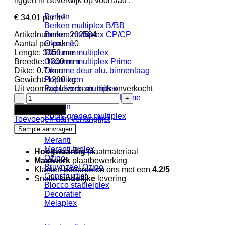
liggen in Beverwijk op voorraad .
Berken
€
34,01
per m²
Berken multiplex B/BB
Artikelnummer:
202584
Berken multiplex CP/CP
Aantal per pak:
10
Okoume
Lengte:
3050 mm
Okoume multiplex
Breedte:
1300 mm
Okoume multiplex Prime
Dikte:
0.7 mm
Okoume deur alu. binnenlaag
Gewicht:
1200 kg
Populieren
Uit voorraad leverbaar, mits onverkocht
Populieren multiplex
Arpa
Populieren multiplex Prime
HPL
Grenen
In winkelwagen
BLOOM
Pools grenen multiplex
Toevoegen aan verlanglijst
0201
Sample aanvragen
Ker
Meranti
Sabbia
Meranti triplex
FSC
Hoogwaardig
plaatmateriaal
Ozigo
Mix
Maatwerk
plaatbewerking
Bruynzeel Ozigo
credit
Klanten beoordelen ons met een
4.2/5
Constructief
+
Snelle
landelijke
levering
Blocco stabielplex
folie
Decoratief
aantal
Melaplex