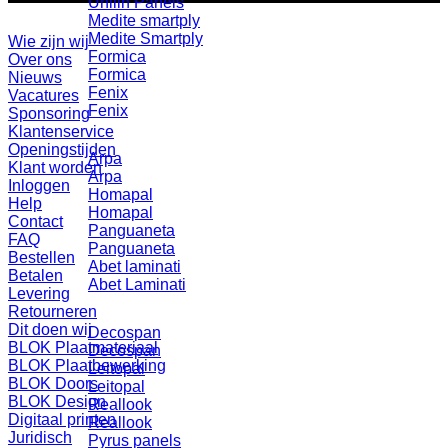
Unilin Panels
Medite smartply
Medite Smartply
Wie zijn wij
Formica
Over ons
Formica
Nieuws
Fenix
Vacatures
Fenix
Sponsoring
Klantenservice
Openingstijden
Arpa
Klant worden
Arpa
Inloggen
Homapal
Help
Homapal
Contact
Panguaneta
FAQ
Panguaneta
Bestellen
Abet laminati
Betalen
Abet Laminati
Levering
Retourneren
Dit doen wij
Decospan
BLOK Plaatmateriaal
Decospan
BLOK Plaatbewerking
Leitopal
BLOK Doors
Leitopal
BLOK Design
Reallook
Digitaal printen
Reallook
Juridisch
Pyrus panels