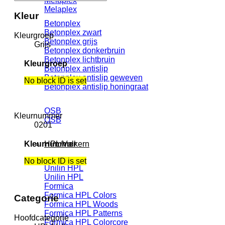
Melaplex
Melaplex
Kleur
Betonplex
Betonplex zwart
Kleurgroep
Betonplex grijs
Grijs
Betonplex donkerbruin
Betonplex lichtbruin
Kleurgroep
Betonplex antislip
Betonplex antislip geweven
No block ID is set
Betonplex antislip honingraat
OSB
Kleurnummer
OSB
0201
Kleurnummer
HPL/Volkern
No block ID is set
Unilin HPL
Unilin HPL
Formica
Formica HPL Colors
Categorie
Formica HPL Woods
Formica HPL Patterns
Hoofdcategorie
Formica HPL Colorcore