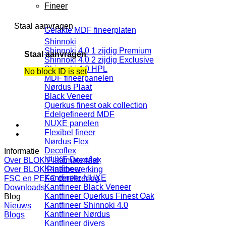
Fineer
Staal aanvragen
Gelakte MDF fineerplaten
Shinnoki
Shinnoki 4.0 1 zijdig Premium
Staal aanvragen
Shinnoki 4.0 2 zijdig Exclusive
Shinnoki 4.0 HPL
No block ID is set
MDF fineerpanelen
Nørdus Plaat
Black Veneer
Querkus finest oak collection
Edelgefineerd MDF
NUXE panelen
Flexibel fineer
Nørdus Flex
Decoflex
Informatie
NUXE Decoflex
Over BLOK Plaatmateriaal
Kantfineer
Over BLOK Plaatbewerking
Kantfineer NUXE
FSC en PEFC certificering
Kantfineer Black Veneer
Downloads
Kantfineer Querkus Finest Oak
Blog
Kantfineer Shinnoki 4.0
Nieuws
Kantfineer Nørdus
Blogs
Kantfineer divers