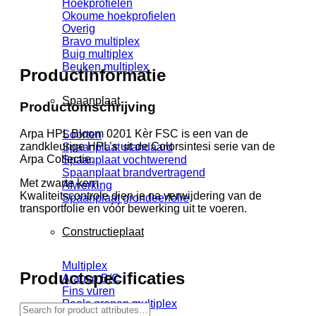
Hoekprofielen
Okoume hoekprofielen
Overig
Bravo multiplex
Buig multiplex
Beuken multiplex
Productinformatie
Spaanplaat
Productomschrijving
Arpa HPL Bloom 0201 Kèr FSC is een van de
Soorten
zandkleurige
HPL’s uit de Colorsintesi serie van de
Spaanplaat standaard
Arpa Collectie.
Spaanplaat vochtwerend
Spaanplaat brandvertragend
Met zwarte kern
Afwerking
Kwaliteitscontrole dien je na verwijdering van de
Spaanplaat grondeerfolie
transportfolie en vóór bewerking uit te voeren.
Constructieplaat
Multiplex
Productspecificaties
Arauco B/C
Fins vuren
Pools grenen multiplex