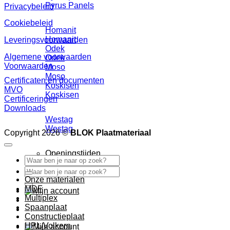
Pyrus Panels
Privacybeleid
Cookiebeleid
Homanit
Homanit
Leveringsvoorwaarden
Odek
Algemene voorwaarden
Odek
Voorwaarden
Moso
Moso
Certificaten en documenten
Koskisen
MVO
Koskisen
Certificeringen
Downloads
Westag
Westag
Copyright 2026 ©
BLOK Plaatmateriaal
Openingstijden
Zoeken
naar:
Zoeken
Onze materialen
naar:
MDF
Multiplex
Spaanplaat
Constructieplaat
HPL/Volkern