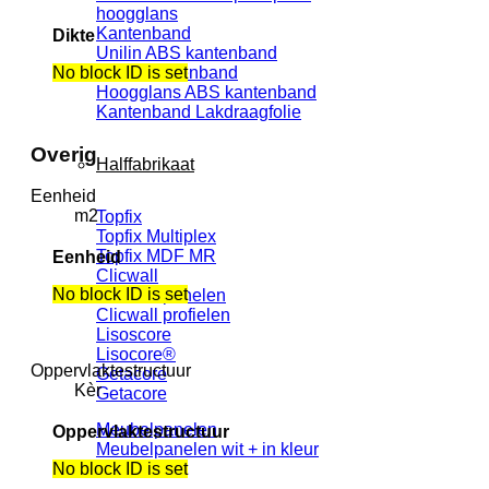
hoogglans
Kantenband
Dikte
Unilin ABS kantenband
No block ID is set
Maxxi kantenband
Hoogglans ABS kantenband
Kantenband Lakdraagfolie
Overig
Halffabrikaat
Eenheid
m2
Topfix
Topfix Multiplex
Topfix MDF MR
Eenheid
Clicwall
No block ID is set
Clicwall panelen
Clicwall profielen
Lisoscore
Lisocore®
Oppervlaktestructuur
Getacore
Kèr
Getacore
Meubelpanelen
Oppervlaktestructuur
Meubelpanelen wit + in kleur
No block ID is set