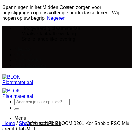
Spanningen in het Midden Oosten zorgen voor
prijsstijgingen op ons volledige productassortiment. Wij
hopen op uw begrip.
Negeren
Ga
Hoogwaardig plaatmateriaal
naar
Maatwerk plaatbewerking
inhoud
Snelle landelijke levering
Nieuws
Over ons
Klant worden
Klantenservice
Zoeken
naar:
Menu
Home
/
Shop
Onze materialen
/
Arpa HPL BLOOM 0201 Ker Sabbia FSC Mix
credit + folie
MDF