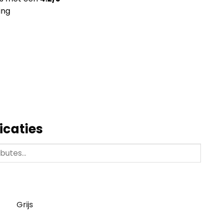
ing
icaties
Grijs