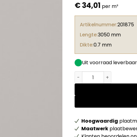
€
34,01
per m²
Artikelnummer:
201875
Lengte:
3050 mm
Dikte:
0.7 mm
Uit voorraad leverbaar
Arpa HPL BLOOM 0527 Ker Gr
Hoogwaardig
plaatma
Maatwerk
plaatbewer
Klanten beoordelen o