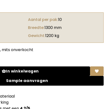
Aantal per pak:
10
Breedte:
1300 mm
Gewicht:
1200 kg
, mits onverkocht
igio Argento + folie aantal
In winkelwagen
Sample aanvragen
teriaal
king
ns met een
4.2/5