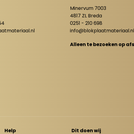
8
Minervum 7003
4817 ZL Breda
54
0251 - 210 698
atmateriaal.nl
info@blokplaatmateriaal.n
Alleen te bezoeken op af
Help
Dit doen wij