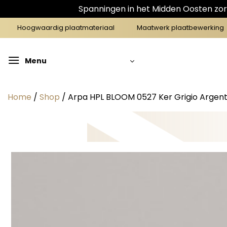
Spanningen in het Midden Oosten zorg
Ga
Hoogwaardig plaatmateriaal
Maatwerk plaatbewerking
naar
inhoud
Menu
Home
/
Shop
/
Arpa HPL BLOOM 0527 Ker Grigio Argento