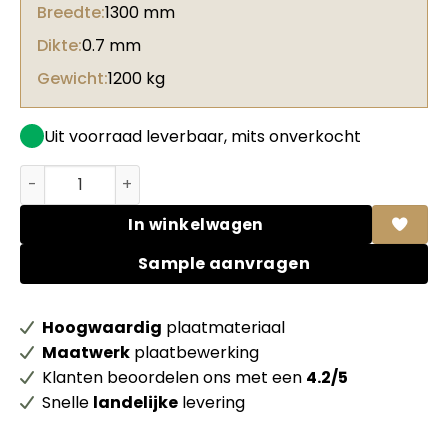
Breedte:
1300 mm
Dikte:
0.7 mm
Gewicht:
1200 kg
Uit voorraad leverbaar, mits onverkocht
Arpa HPL BLOOM 0622 Ker Grigio Viola FSC Mix credit + fo
In winkelwagen
Sample aanvragen
Hoogwaardig
plaatmateriaal
Maatwerk
plaatbewerking
Klanten beoordelen ons met een
4.2/5
Snelle
landelijke
levering