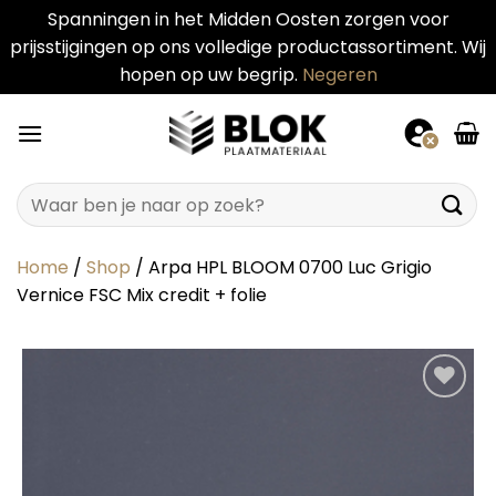
Spanningen in het Midden Oosten zorgen voor
prijsstijgingen op ons volledige productassortiment. Wij
hopen op uw begrip.
Negeren
Ga
naar
inhoud
Zoeken
naar:
Home
/
Shop
/
Arpa HPL BLOOM 0700 Luc Grigio
Vernice FSC Mix credit + folie