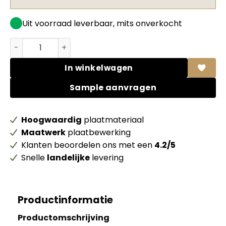
Uit voorraad leverbaar, mits onverkocht
Arpa HPL BLOOM 0700 Luc Grigio Vernice FSC Mix credit +
In winkelwagen
Sample aanvragen
Hoogwaardig
plaatmateriaal
Maatwerk
plaatbewerking
Klanten beoordelen ons met een
4.2/5
Snelle
landelijke
levering
Productinformatie
Productomschrijving