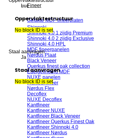
Oppervlaktestructuur
Fineer
Luc
Oppervlaktestructuur
Gelakte MDF fineerplaten
Shinnoki
No block ID is set
Shinnoki 4.0 1 zijdig Premium
Shinnoki 4.0 2 zijdig Exclusive
Shinnoki 4.0 HPL
MDF fineerpanelen
Staal aanvragen
Nørdus Plaat
Ja
Black Veneer
Querkus finest oak collection
Staal aanvragen
Edelgefineerd MDF
NUXE panelen
No block ID is set
Flexibel fineer
Nørdus Flex
Decoflex
NUXE Decoflex
Kantfineer
Kantfineer NUXE
Kantfineer Black Veneer
Kantfineer Querkus Finest Oak
Kantfineer Shinnoki 4.0
Kantfineer Nørdus