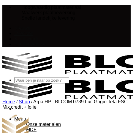
Ga
Hoogwaardig plaatmateriaal
naar
Maatwerk plaatbewerking
inhoud
Snelle landelijke levering
Nieuws
Over ons
Klant worden
Klantenservice
Zoeken
naar:
Home
/
Shop
/
Arpa HPL BLOOM 0739 Luc Grigio Tela FSC
Mix credit + folie
Menu
Onze materialen
MDF