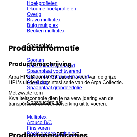
Hoekprofielen
Okoume hoekprofielen
Overig
Bravo multiplex
Buig multiplex
Beuken multiplex
Spaanplaat
Productinformatie
Soorten
Productomschrijving
Spaanplaat standaard
Spaanplaat vochtwerend
Spaanplaat brandvertragend
Arpa HPL Bloom 0739 Lucida is een van de grijze
Afwerking
HPL’s uit de Colorsintesi serie van de Arpa Collectie.
Spaanplaat grondeerfolie
Met zwarte kern
Kwaliteitscontrole dien je na verwijdering van de
Constructieplaat
transportfolie en vóór bewerking uit te voeren.
Multiplex
Arauco B/C
Fins vuren
Productspecificaties
Pools grenen multiplex