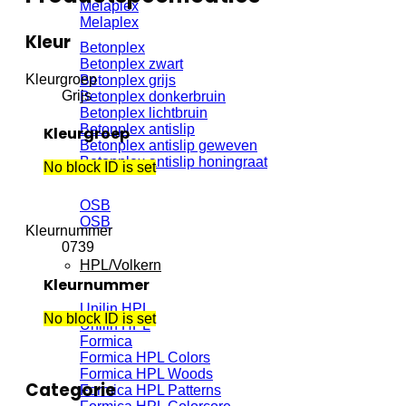
Melaplex
Melaplex
Kleur
Betonplex
Betonplex zwart
Kleurgroep
Betonplex grijs
Grijs
Betonplex donkerbruin
Betonplex lichtbruin
Betonplex antislip
Kleurgroep
Betonplex antislip geweven
Betonplex antislip honingraat
No block ID is set
OSB
OSB
Kleurnummer
0739
HPL/Volkern
Kleurnummer
Unilin HPL
No block ID is set
Unilin HPL
Formica
Formica HPL Colors
Formica HPL Woods
Categorie
Formica HPL Patterns