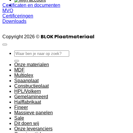
Certificaten en documenten
MVO
Certificeringen
Downloads
BLOK Plaatmateriaal
Copyright 2026 ©
Zoeken
naar:
Onze materialen
MDF
Multiplex
Spaanplaat
Constructieplaat
HPL/Volkern
Gemelamineerd
Halffabrikaat
Fineer
Massieve panelen
Sale
Dit doen wij
Onze leveranciers