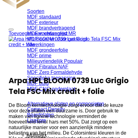
Soorten
MDF standaard
MDF exterieur
MDF brandvertragend
Toevoegen aan verlanglijst
MDF vochtwerend MR
MDF door en door gekleurd
Afwerkingen
MDF grondeerfolie
MDF prime
Milieuvriendelijk
MDF Fibralux NAF
MDF Zero Formaldehyde
Specifieke toepassing
Arpa HPL BLOOM 0739 Luc Grigio
MDF buig
Tela FSC Mix credit + folie
MDF CNC-onderplaat
Alternatieve platen en composieten
De Bloom kerntechnologie zorgt ervoor dat de keuze
Compact Density
voor deze platen een duurzame is. Door gebruik te
Boardplaten
maken van lignine technologie vermindert de
Lisocore
hoeveelheid fenol hars met 50%. Dat zorgt op een
natuurlijke manier voor een aanzienlijk mindere
belasting van het milieu. De Colorsintesi kleuren in de
Multiplex