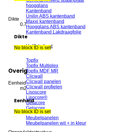
Gemelamineerd spaanplaat
hoogglans
Kantenband
Unilin ABS kantenband
Dikte
Maxxi kantenband
0.7
Hoogglans ABS kantenband
Kantenband Lakdraagfolie
Dikte
Halffabrikaat
No block ID is set
Topfix
Topfix Multiplex
Overig
Topfix MDF MR
Clicwall
Clicwall panelen
Eenheid
Clicwall profielen
m2
Lisoscore
Lisocore®
Eenheid
Getacore
Getacore
No block ID is set
Meubelpanelen
Meubelpanelen wit + in kleur