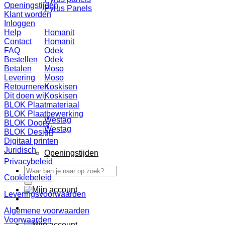
Openingstijden
Pyrus Panels
Klant worden
Inloggen
Help
Homanit
Contact
Homanit
FAQ
Odek
Bestellen
Odek
Betalen
Moso
Levering
Moso
Retourneren
Koskisen
Dit doen wij
Koskisen
BLOK Plaatmateriaal
BLOK Plaatbewerking
Westag
BLOK Doors
Westag
BLOK Design
Digitaal printen
Juridisch
Openingstijden
Privacybeleid
Zoeken
Cookiebeleid
naar:
Leveringsvoorwaarden
Algemene voorwaarden
Voorwaarden