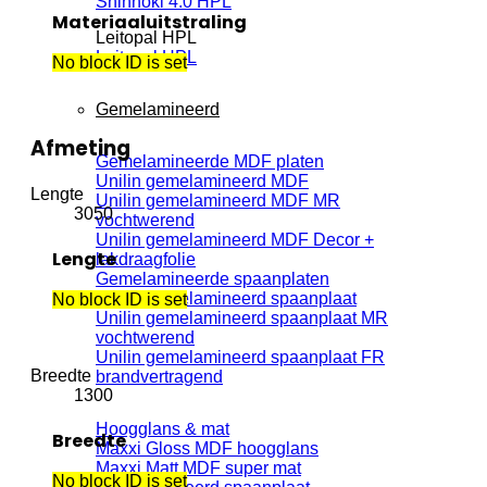
Shinnoki 4.0 HPL
Materiaaluitstraling
Leitopal HPL
Leitopal HPL
No block ID is set
Gemelamineerd
Afmeting
Gemelamineerde MDF platen
Unilin gemelamineerd MDF
Lengte
Unilin gemelamineerd MDF MR
3050
vochtwerend
Unilin gemelamineerd MDF Decor +
Lengte
lakdraagfolie
Gemelamineerde spaanplaten
Unilin gemelamineerd spaanplaat
No block ID is set
Unilin gemelamineerd spaanplaat MR
vochtwerend
Unilin gemelamineerd spaanplaat FR
Breedte
brandvertragend
1300
Hoogglans & mat
Breedte
Maxxi Gloss MDF hoogglans
Maxxi Matt MDF super mat
No block ID is set