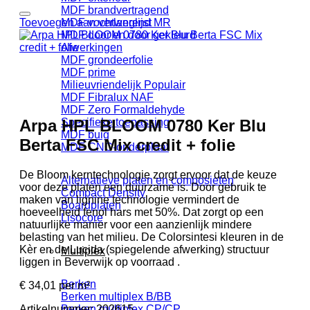
MDF brandvertragend
Toevoegen aan verlanglijst
MDF vochtwerend MR
MDF door en door gekleurd
Afwerkingen
MDF grondeerfolie
MDF prime
Milieuvriendelijk
MDF Fibralux NAF
MDF Zero Formaldehyde
Arpa HPL BLOOM 0780 Ker Blu
Specifieke toepassing
MDF buig
Berta FSC Mix credit + folie
MDF CNC-onderplaat
De Bloom kerntechnologie zorgt ervoor dat de keuze
Alternatieve platen en composieten
voor deze platen een duurzame is. Door gebruik te
Compact Density
maken van lignine technologie vermindert de
Boardplaten
hoeveelheid fenol hars met 50%. Dat zorgt op een
Lisocore
natuurlijke manier voor een aanzienlijk mindere
belasting van het milieu. De Colorsintesi kleuren in de
Kèr en de Lucida (spiegelende afwerking) structuur
Multiplex
liggen in Beverwijk op voorraad .
Berken
€
34,01
per m²
Berken multiplex B/BB
Artikelnummer:
202615
Berken multiplex CP/CP