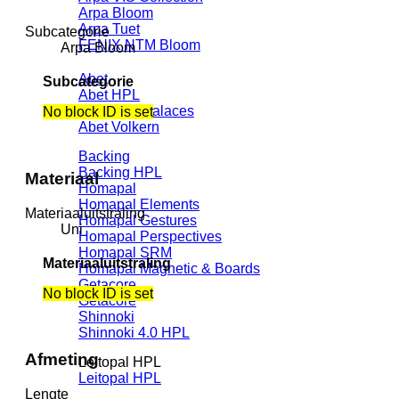
Arpa Bloom
Arpa Tuet
Subcategorie
FENIX NTM Bloom
Arpa Bloom
Abet
Subcategorie
Abet HPL
Abet HPL Palaces
No block ID is set
Abet Volkern
Backing
Backing HPL
Materiaal
Homapal
Homapal Elements
Materiaaluitstraling
Homapal Gestures
Uni
Homapal Perspectives
Homapal SRM
Materiaaluitstraling
Homapal Magnetic & Boards
Getacore
No block ID is set
Getacore
Shinnoki
Shinnoki 4.0 HPL
Afmeting
Leitopal HPL
Leitopal HPL
Lengte