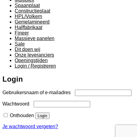
Spaanplaat
Constructieplaat
HPL/Volkern
Gemelamineerd
Halffabrikaat
Fineer
Massieve panelen
Sale
Dit doen wij
Onze leveranciers
Openingstijden
Login / Registreren
Login
Vereist
Gebruikersnaam of e-mailadres
Vereist
Wachtwoord
Onthouden
Login
Je wachtwoord vergeten?