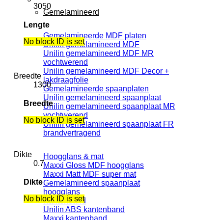
3050
Gemelamineerd
Lengte
Gemelamineerde MDF platen
No block ID is set
Unilin gemelamineerd MDF
Unilin gemelamineerd MDF MR
vochtwerend
Unilin gemelamineerd MDF Decor +
Breedte
lakdraagfolie
1300
Gemelamineerde spaanplaten
Unilin gemelamineerd spaanplaat
Breedte
Unilin gemelamineerd spaanplaat MR
vochtwerend
No block ID is set
Unilin gemelamineerd spaanplaat FR
brandvertragend
Dikte
Hoogglans & mat
0.7
Maxxi Gloss MDF hoogglans
Maxxi Matt MDF super mat
Dikte
Gemelamineerd spaanplaat
hoogglans
No block ID is set
Kantenband
Unilin ABS kantenband
Maxxi kantenband