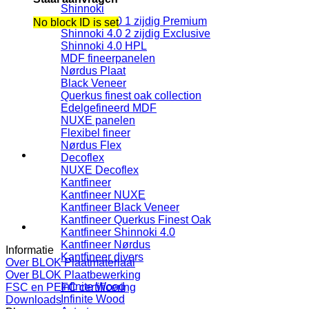
Shinnoki
Shinnoki 4.0 1 zijdig Premium
No block ID is set
Shinnoki 4.0 2 zijdig Exclusive
Shinnoki 4.0 HPL
MDF fineerpanelen
Nørdus Plaat
Black Veneer
Querkus finest oak collection
Edelgefineerd MDF
NUXE panelen
Flexibel fineer
Nørdus Flex
Decoflex
NUXE Decoflex
Kantfineer
Kantfineer NUXE
Kantfineer Black Veneer
Kantfineer Querkus Finest Oak
Kantfineer Shinnoki 4.0
Kantfineer Nørdus
Informatie
Kantfineer divers
Over BLOK Plaatmateriaal
Over BLOK Plaatbewerking
Infinite Wood
FSC en PEFC certificering
Infinite Wood
Downloads