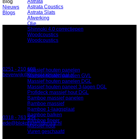
Astrata
Blog
Astrata Coustics
Nieuws
Astrata Slats
Blogs
Afwerking
Olie
Shinnoki 4.0 correctiepen
Woodcoustics
Woodcoustics
BLOK Beverwijk
Massieve panelen
Parallelweg 122a
1948 NN Beverwijk
0251 - 210 698
Massief houten panelen
beverwijk@blokplaatmateriaal.nl
Massief houten panelen GVL
Massief houten panelen DGL
Massief houten paneel 3-lagen DGL
Profideck massief hout DGL
BLOK Ede
Bamboe massief panelen
Bamboe massief
Keplerlaan 8
Bamboe 1-laagsplaat
6716 BS Ede
Bamboe balken
0318 - 763 554
Bamboe fineer
ede@blokplaatmateriaal.nl
Massief hout
Vuren geschaafd