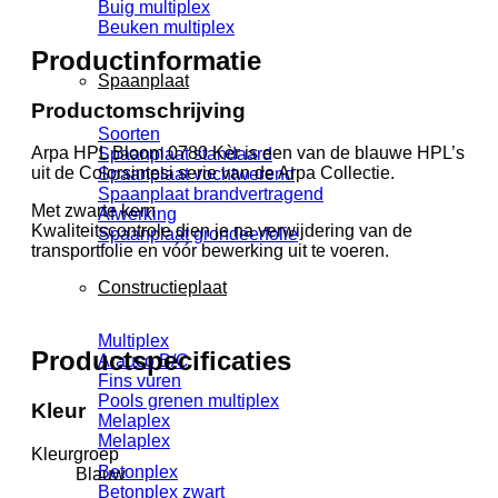
Buig multiplex
Beuken multiplex
Productinformatie
Spaanplaat
Productomschrijving
Soorten
Arpa HPL Bloom 0780 Kèr is een van de blauwe
HPL’s
Spaanplaat standaard
uit de Colorsintesi serie van de Arpa Collectie.
Spaanplaat vochtwerend
Spaanplaat brandvertragend
Met zwarte kern
Afwerking
Kwaliteitscontrole dien je na verwijdering van de
Spaanplaat grondeerfolie
transportfolie en vóór bewerking uit te voeren.
Constructieplaat
Multiplex
Productspecificaties
Arauco B/C
Fins vuren
Pools grenen multiplex
Kleur
Melaplex
Melaplex
Kleurgroep
Betonplex
Blauw
Betonplex zwart