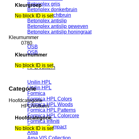
Betonplex grijs
Kleurgroep
Betonplex donkerbruin
Betonplex lichtbruin
No block ID is set
Betonplex antislip
Betonplex antislip geweven
Betonplex antislip honingraat
Kleurnummer
0780
OSB
OSB
Kleurnummer
No block ID is set
HPL/Volkern
Unilin HPL
Unilin HPL
Categorie
Formica
Formica HPL Colors
Hoofdcategorie
Formica HPL Woods
HPL/Volkern
Formica HPL Patterns
Formica HPL Colorcore
Hoofdcategorie
Formica Infiniti
Formica Compact
No block ID is set
Arpa
Arpa VIS Collection