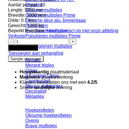
Aantal per pak:
10
Okoume
Lengte:
3050 mm
Okoume multiplex
Breedte:
1300 mm
Okoume multiplex Prime
Dikte:
0.7 mm
Okoume deur alu. binnenlaag
Gewicht:
1200 kg
Populieren
Beperkt leverbaar.
Neem contact op met onze afdeling
Populieren multiplex
Verkoop
Populieren multiplex Prime
Arpa
Grenen
HPL
Pools grenen multiplex
In winkelwagen
BLOOM
Toevoegen aan verlanglijst
0780
Sample aanvragen
Meranti
Ker
Meranti triplex
Blu
Ozigo
Berta
Hoogwaardig
plaatmateriaal
Bruynzeel Ozigo
FSC
Maatwerk
plaatbewerking
Constructief
Mix
Klanten beoordelen ons met een
4.2/5
Blocco stabielplex
credit
Snelle
landelijke
levering
Decoratief
+
Melaplex
folie
aantal
Hoekprofielen
Okoume hoekprofielen
Overig
Bravo multiplex