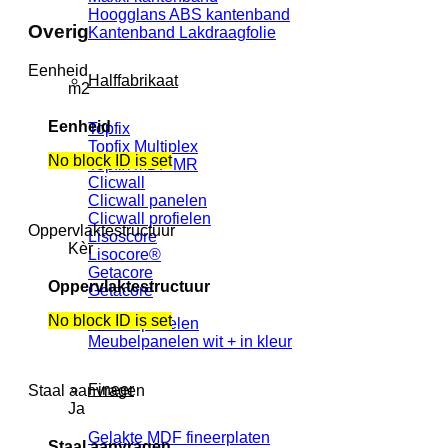
Hoogglans ABS kantenband
Overig
Kantenband Lakdraagfolie
Eenheid
Halffabrikaat
m2
Eenheid
Topfix
Topfix Multiplex
No block ID is set
Topfix MDF MR
Clicwall
Clicwall panelen
Clicwall profielen
Oppervlaktestructuur
Lisoscore
Kèr
Lisocore®
Getacore
Oppervlaktestructuur
Getacore
No block ID is set
Meubelpanelen
Meubelpanelen wit + in kleur
Fineer
Staal aanvragen
Ja
Gelakte MDF fineerplaten
Staal aanvragen