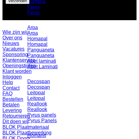
Formica
Fenix
Fenix
Arpa
Wie zijn wij
Arpa
Over ons
Homapal
Nieuws
Homapal
Vacatures
Panguaneta
Sponsoring
Panguaneta
Klantenservice
Abet laminati
Openingstijden
Abet Laminati
Klant worden
Inloggen
Decospan
Help
Decospan
Contact
Leitopal
FAQ
Leitopal
Bestellen
Reallook
Betalen
Reallook
Levering
Pyrus panels
Retourneren
Pyrus Panels
Dit doen wij
BLOK Plaatmateriaal
BLOK Plaatbewerking
Homanit
BLOK Doors