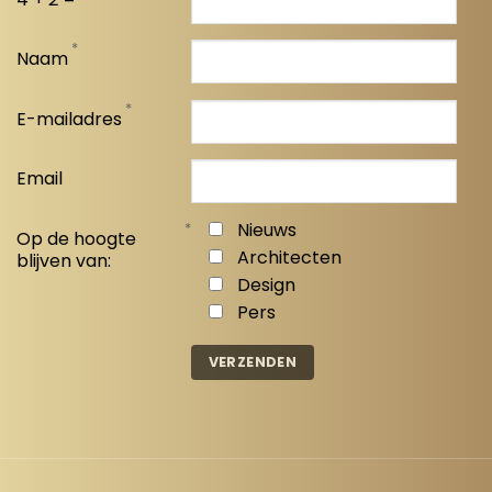
*
Naam
*
E-mailadres
Email
*
Nieuws
Op de hoogte
Architecten
blijven van:
Design
Pers