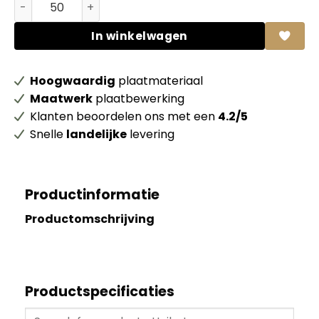
Bamboe Fineer Density Caramel BV-DT154 aantal
In winkelwagen
Hoogwaardig
plaatmateriaal
Maatwerk
plaatbewerking
Klanten beoordelen ons met een
4.2/5
Snelle
landelijke
levering
Productinformatie
Productomschrijving
Productspecificaties