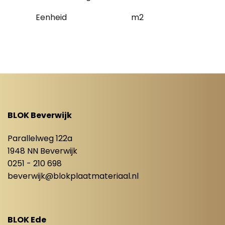
Eenheid
m2
BLOK Beverwijk
Parallelweg 122a
1948 NN Beverwijk
0251 - 210 698
beverwijk@blokplaatmateriaal.nl
BLOK Ede