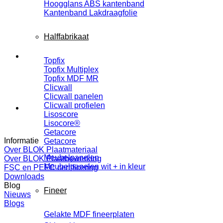
Hoogglans ABS kantenband
Kantenband Lakdraagfolie
Halffabrikaat
Topfix
Topfix Multiplex
Topfix MDF MR
Clicwall
Clicwall panelen
Clicwall profielen
Lisoscore
Lisocore®
Getacore
Informatie
Getacore
Over BLOK Plaatmateriaal
Meubelpanelen
Over BLOK Plaatbewerking
Meubelpanelen wit + in kleur
FSC en PEFC certificering
Downloads
Blog
Fineer
Nieuws
Blogs
Gelakte MDF fineerplaten