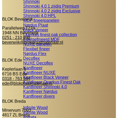
Shinnoki
Shinnoki 4.0 1 zijdig Premium
Shinnoki 4.0 2 zijdig Exclusive
Shinnoki 4.0 HPL
BLOK Beverwijk
MDF fineerpanelen
Nørdus Plaat
Parallelweg 122a
Black Veneer
1948 NN Beverwijk
Querkus finest oak collection
0251 - 210 698
Edelgefineerd MDF
beverwijk@blokplaatmateriaal.nl
NUXE panelen
Flexibel fineer
Nørdus Flex
Decoflex
BLOK Ede
NUXE Decoflex
Kantfineer
Keplerlaan 8
Kantfineer NUXE
6716 BS Ede
Kantfineer Black Veneer
0318 - 763 554
Kantfineer Querkus Finest Oak
ede@blokplaatmateriaal.nl
Kantfineer Shinnoki 4.0
Kantfineer Nørdus
Kantfineer divers
BLOK Breda
Infinite Wood
Minervum 7003
Infinite Wood
4817 ZL Breda
Astrata