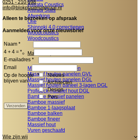
0251 - 210 698
Astrata Coustics
info@blokplaatmateriaal.nl
Astrata Slats
Afwerking
Alleen te bezoeken op afspraak
Olie
Shinnoki 4.0 correctiepen
Aanmelden voor onze nieuwsbrief
Woodcoustics
Woodcoustics
Naam
*
4 + 4 =
*
Massieve panelen
E-mailadres
*
Email
Massief houten panelen
Massief houten panelen GVL
Op de hoogte
*
Nieuws
Massief houten panelen DGL
blijven van:
Architecten
Massief houten paneel 3-lagen DGL
Design
Profideck massief hout DGL
Bamboe massief panelen
Pers
Bamboe massief
Bamboe 1-laagsplaat
Bamboe balken
Bamboe fineer
Massief hout
Vuren geschaafd
Wie zijn wij