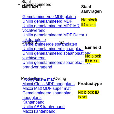
Staal
Gemelamineerd
aanvragen
Staal
aanvragen
Gemelamineerde MDF platen
No block
Unilin gemelamineerd MDF
ID is set
Unilin gemelamineerd MDF MR
vochtwerend
Unilin gemelamineerd MDF Decor +
lakdraagfolie
Eenheid
m2
Gemelamineerde spaanplaten
Eenheid
Unilin gemelamineerd spaanplaat
Unilin gemelamineerd spaanplaat MR
No block
vochtwerend
ID is set
Unilin gemelamineerd spaanplaat FR
brandvertragend
Producttype
Overig
Hoogglans & mat
Producttype
Maxxi Gloss MDF hoogglans
Maxxi Matt MDF super mat
No block ID
Gemelamineerd spaanplaat
is set
hoogglans
Kantenband
Unilin ABS kantenband
Maxxi kantenband