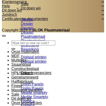
Klantenservice
Sale
Help
Dit doen wij
Dit doen wij
Juridisch
Certificaten en documenten
Design
Design
Deuren
Copyright 2026 ©
BLOK Plaatmateriaal
Deuren
Plaatmateriaal
Plaatmateriaal
Zoeken
Bewerking
naar:
Bewerking
Onze materialen
MDF
Digitaal printen
Multiplex
Digitaal printen
Spaanplaat
Constructieplaat
Onze leveranciers
HPL/Volkern
Gemelamineerd
Halffabrikaat
Unilin Panels
Fineer
Unilin Panels
Massieve panelen
Medite smartply
Sale
Medite Smartply
Dit doen wij
Formica
Onze leveranciers
Formica