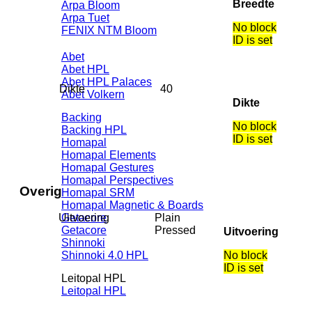
Breedte
Arpa Bloom
Arpa Tuet
No block
FENIX NTM Bloom
ID is set
Abet
Abet HPL
Abet HPL Palaces
Dikte
40
Abet Volkern
Dikte
Backing
No block
Backing HPL
ID is set
Homapal
Homapal Elements
Homapal Gestures
Homapal Perspectives
Overig
Homapal SRM
Homapal Magnetic & Boards
Getacore
Uitvoering
Plain
Getacore
Pressed
Uitvoering
Shinnoki
Shinnoki 4.0 HPL
No block
ID is set
Leitopal HPL
Leitopal HPL