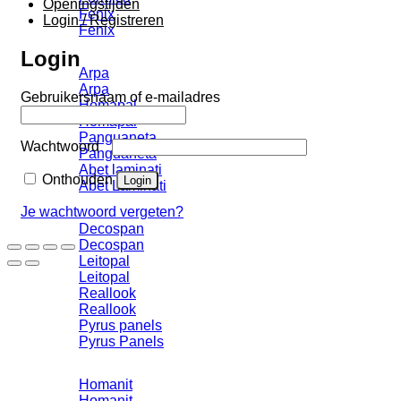
Openingstijden
Fenix
Login / Registreren
Fenix
Login
Arpa
Arpa
Vereist
Gebruikersnaam of e-mailadres
Homapal
Homapal
Panguaneta
Vereist
Wachtwoord
Panguaneta
Abet laminati
Onthouden
Login
Abet Laminati
Je wachtwoord vergeten?
Decospan
Decospan
Leitopal
Leitopal
Reallook
Reallook
Pyrus panels
Pyrus Panels
Homanit
Homanit