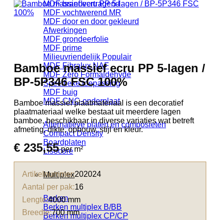
MDF brandvertragend
MDF vochtwerend MR
MDF door en door gekleurd
Afwerkingen
MDF grondeerfolie
MDF prime
Milieuvriendelijk
Bamboe massief ecru PP 5-lagen /
MDF Fibralux NAF
MDF Zero Formaldehyde
BP-5P346 FSC 100%
Specifieke toepassing
MDF buig
MDF CNC-onderplaat
Bamboe massief plaatmateriaal is een decoratief
plaatmateriaal welke bestaat uit meerdere lagen
bamboe, beschikbaar in diverse variaties wat betreft
Alternatieve platen en composieten
afmeting, dikte, opbouw, stijl en kleur.
Compact Density
Boardplaten
€
235,55
per m²
Lisocore
Artikelnummer:
202024
Multiplex
Aantal per pak:
16
Berken
Lengte:
4000 mm
Berken multiplex B/BB
Breedte:
700 mm
Berken multiplex CP/CP