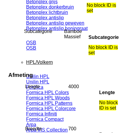
Betonplex grijs
No block ID is
Betonplex donkerbruin
set
Betonplex lichtbruin
Betonplex antislip
Betonplex antislip geweven
Betonplex antislip honingraat
Subcategorie
Bamboe
Massief
Subcategorie
OSB
No block ID is
OSB
set
HPL/Volkern
Afmeting
Unilin HPL
Unilin HPL
Lengte
4000
Formica
Lengte
Formica HPL Colors
Formica HPL Woods
No block
Formica HPL Patterns
ID is set
Formica HPL Colorcore
Formica Infiniti
Formica Compact
Arpa
Breedte
700
Arpa VIS Collection