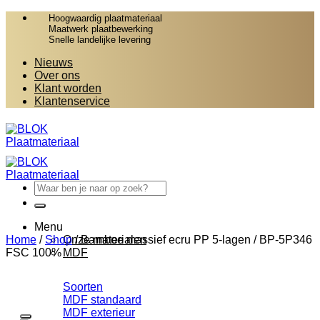
Ga
Hoogwaardig plaatmateriaal
naar
Maatwerk plaatbewerking
Snelle landelijke levering
inhoud
Nieuws
Over ons
Klant worden
Klantenservice
Zoeken
naar:
Menu
Home
/
Shop
Onze materialen
/
Bamboe massief ecru PP 5-lagen / BP-5P346
FSC 100%
MDF
Soorten
MDF standaard
MDF exterieur