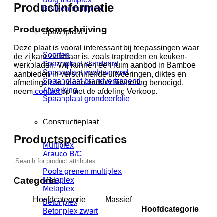
Productinformatie
Beuken multiplex
Productomschrijving
Spaanplaat
Deze plaat is vooral interessant bij toepassingen waar
Soorten
de zijkant zichtbaar is, zoals traptreden en keuken-
Spaanplaat standaard
werkbladen. Wij kunnen een ruim aanbod in Bamboe
Spaanplaat vochtwerend
aanbieden in verschillende uitvoeringen, diktes en
Spaanplaat brandvertragend
afmetingen. Is er een andere uitvoering benodigd,
Afwerking
neem
contact
op met de afdeling Verkoop.
Spaanplaat grondeerfolie
Constructieplaat
Productspecificaties
Multiplex
Arauco B/C
Fins vuren
Pools grenen multiplex
Categorie
Melaplex
Melaplex
Hoofdcategorie
Massief
Betonplex
Hoofdcategorie
Betonplex zwart